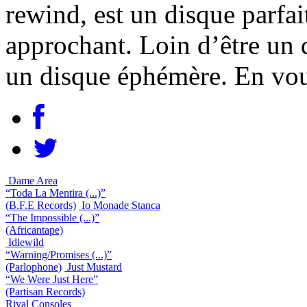
rewind, est un disque parfai
approchant. Loin d’être un d
un disque éphémère. En vou
Dame Area
“Toda La Mentira (...)”
(B.F.E Records)
Io Monade Stanca
“The Impossible (...)”
(Africantape)
Idlewild
“Warning/Promises (...)”
(Parlophone)
Just Mustard
“We Were Just Here”
(Partisan Records)
Rival Consoles