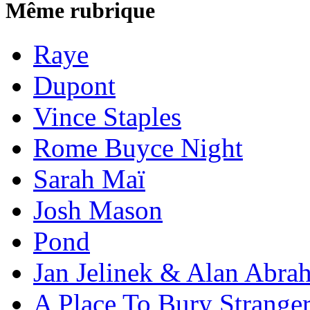
Même rubrique
Raye
Dupont
Vince Staples
Rome Buyce Night
Sarah Maï
Josh Mason
Pond
Jan Jelinek & Alan Abra
A Place To Bury Strange