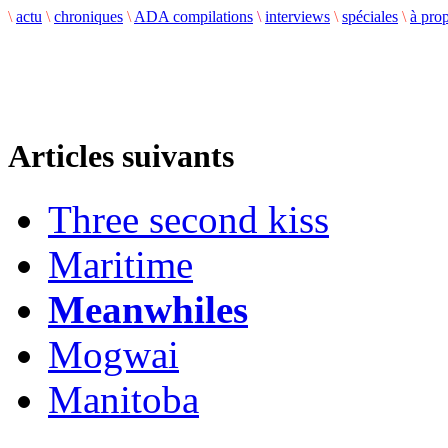
\
actu
\
chroniques
\
ADA compilations
\
interviews
\
spéciales
\
à pro
Articles suivants
Three second kiss
Maritime
Meanwhiles
Mogwai
Manitoba