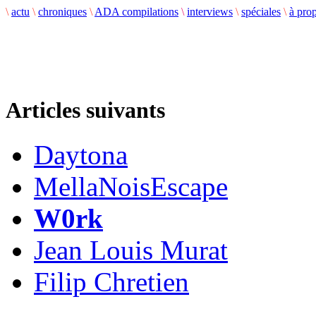
\
actu
\
chroniques
\
ADA compilations
\
interviews
\
spéciales
\
à pro
Articles suivants
Daytona
MellaNoisEscape
W0rk
Jean Louis Murat
Filip Chretien