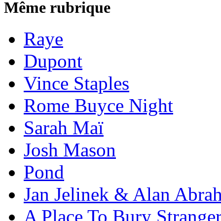
Même rubrique
Raye
Dupont
Vince Staples
Rome Buyce Night
Sarah Maï
Josh Mason
Pond
Jan Jelinek & Alan Abra
A Place To Bury Strange