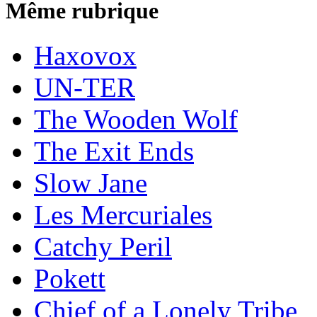
Même rubrique
Haxovox
UN-TER
The Wooden Wolf
The Exit Ends
Slow Jane
Les Mercuriales
Catchy Peril
Pokett
Chief of a Lonely Tribe