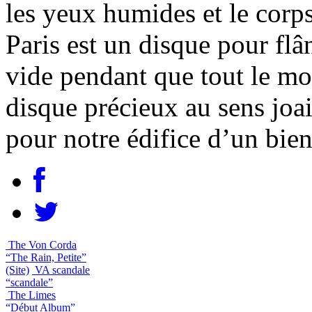
les yeux humides et le corp
Paris est un disque pour flâ
vide pendant que tout le mon
disque précieux au sens joai
pour notre édifice d’un bien
The Von Corda
“The Rain, Petite”
(Site)
VA scandale
“scandale”
The Limes
“Début Album”