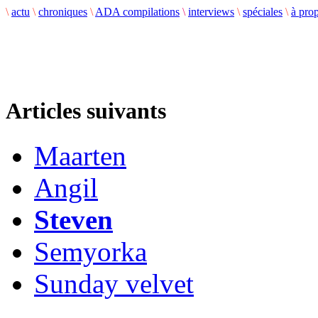
\
actu
\
chroniques
\
ADA compilations
\
interviews
\
spéciales
\
à pro
Articles suivants
Maarten
Angil
Steven
Semyorka
Sunday velvet