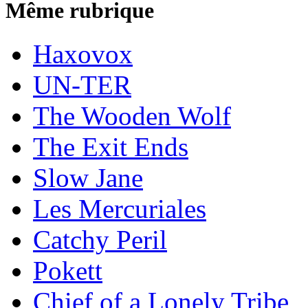
Même rubrique
Haxovox
UN-TER
The Wooden Wolf
The Exit Ends
Slow Jane
Les Mercuriales
Catchy Peril
Pokett
Chief of a Lonely Tribe