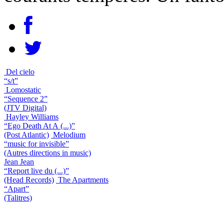
Del cielo
“s/t”
Lomostatic
“Sequence 2”
(JTV Digital)
Hayley Williams
“Ego Death At A (...)”
(Post Atlantic)
Melodium
“music for invisible”
(Autres directions in music)
Jean Jean
“Report live du (...)”
(Head Records)
The Apartments
“Apart”
(Talitres)