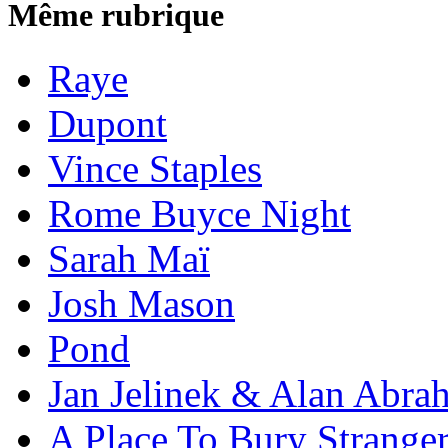
Même rubrique
Raye
Dupont
Vince Staples
Rome Buyce Night
Sarah Maï
Josh Mason
Pond
Jan Jelinek & Alan Abra
A Place To Bury Strange