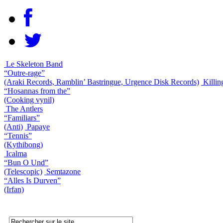
Le Skeleton Band
“Outre-rage”
(Araki Records, Ramblin’ Bastringue, Urgence Disk Records)
Killin
“Hosannas from the”
(Cooking vynil)
The Antlers
“Familiars”
(Anti)
Papaye
“Tennis”
(Kythibong)
Icalma
“Bun O Und”
(Telescopic)
Semtazone
“Alles Is Durven”
(Irfan)