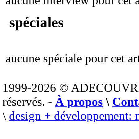
aucune interview pour cet ar
spéciales
aucune spéciale pour cet art
1999-2026 © ADECOUVR
réservés. -
À propos
\
Cont
\
design + développement: 