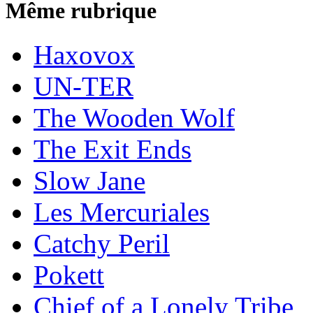
Même rubrique
Haxovox
UN-TER
The Wooden Wolf
The Exit Ends
Slow Jane
Les Mercuriales
Catchy Peril
Pokett
Chief of a Lonely Tribe