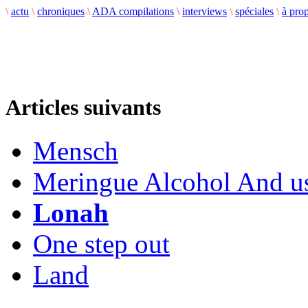
\
actu
\
chroniques
\
ADA compilations
\
interviews
\
spéciales
\
à pro
Articles suivants
Mensch
Meringue Alcohol And u
Lonah
One step out
Land