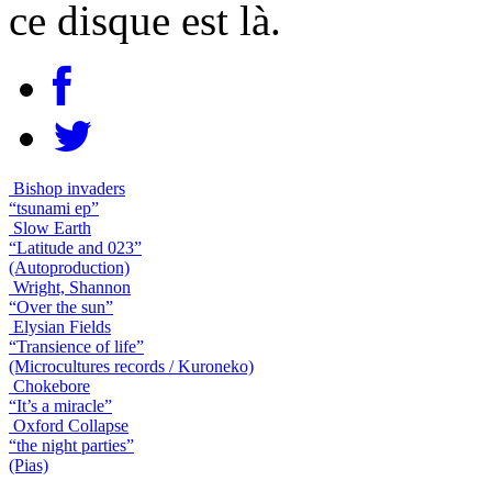
ce disque est là.
Bishop invaders
“tsunami ep”
Slow Earth
“Latitude and 023”
(Autoproduction)
Wright, Shannon
“Over the sun”
Elysian Fields
“Transience of life”
(Microcultures records / Kuroneko)
Chokebore
“It’s a miracle”
Oxford Collapse
“the night parties”
(Pias)