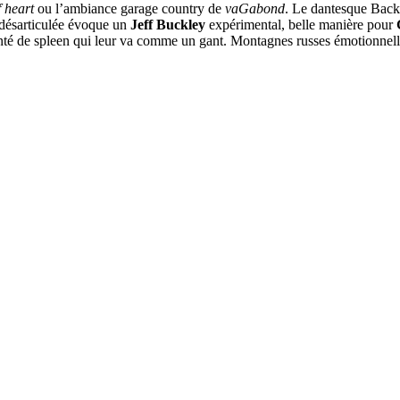
 heart
ou l’ambiance garage country de
vaGabond
. Le dantesque Bac
e désarticulée évoque un
Jeff Buckley
expérimental, belle manière pour
teinté de spleen qui leur va comme un gant. Montagnes russes émotionnell