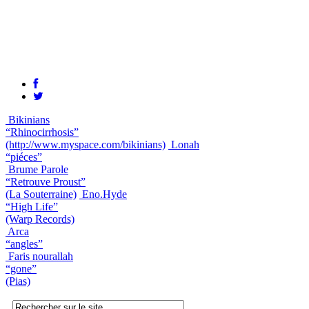
Bikinians
“Rhinocirrhosis”
(http://www.myspace.com/bikinians)
Lonah
“piéces”
Brume Parole
“Retrouve Proust”
(La Souterraine)
Eno.Hyde
“High Life”
(Warp Records)
Arca
“angles”
Faris nourallah
“gone”
(Pias)