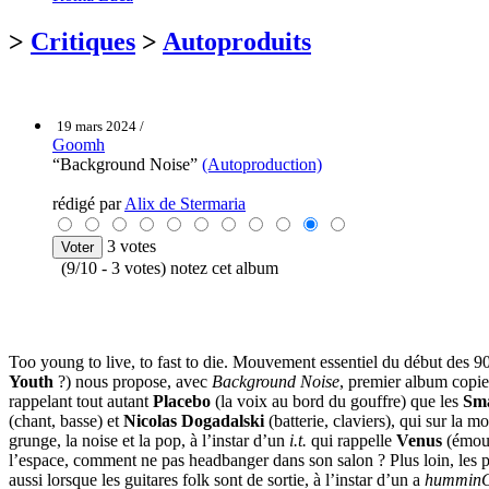
>
Critiques
>
Autoproduits
19 mars 2024 /
Goomh
“Background Noise”
(Autoproduction)
rédigé par
Alix de Stermaria
3 votes
(9/10 - 3 votes) notez cet album
Too young to live, to fast to die. Mouvement essentiel du début des 90s, 
Youth
?) nous propose, avec
Background Noise
, premier album copie
rappelant tout autant
Placebo
(la voix au bord du gouffre) que les
Sm
(chant, basse) et
Nicolas Dogadalski
(batterie, claviers), qui sur la 
grunge, la noise et la pop, à l’instar d’un
i.t.
qui rappelle
Venus
(émouv
l’espace, comment ne pas headbanger dans son salon ? Plus loin, les
aussi lorsque les guitares folk sont de sortie, à l’instar d’un a
hummin