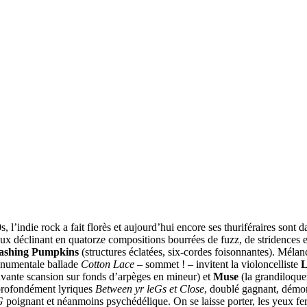
l’indie rock a fait florès et aujourd’hui encore ses thuriféraires sont dan
ux déclinant en quatorze compositions bourrées de fuzz, de stridences e
ashing Pumpkins
(structures éclatées, six-cordes foisonnantes). Mélan
monumentale ballade
Cotton Lace
– sommet ! – invitent la violoncelliste
L
ante scansion sur fonds d’arpèges en mineur) et
Muse
(la grandiloque
 profondément lyriques
Between yr leGs et Close
, doublé gagnant, démo
G
poignant et néanmoins psychédélique. On se laisse porter, les yeux ferm