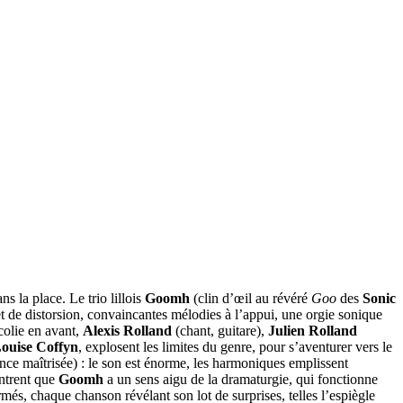
s la place. Le trio lillois
Goomh
(clin d’œil au révéré
Goo
des
Sonic
t de distorsion, convaincantes mélodies à l’appui, une orgie sonique
colie en avant,
Alexis Rolland
(chant, guitare),
Julien Rolland
ouise Coffyn
, explosent les limites du genre, pour s’aventurer vers le
nce maîtrisée) : le son est énorme, les harmoniques emplissent
ntrent que
Goomh
a un sens aigu de la dramaturgie, qui fonctionne
és, chaque chanson révélant son lot de surprises, telles l’espiègle