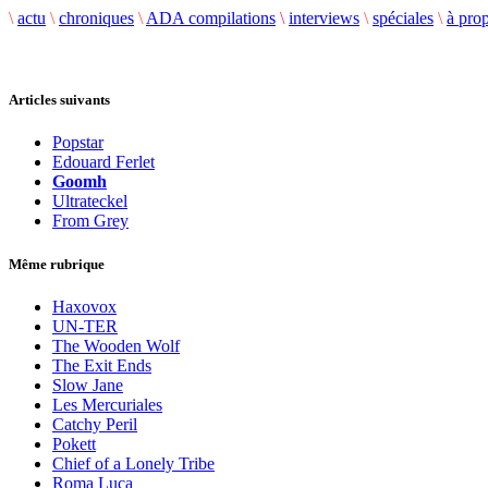
\
actu
\
chroniques
\
ADA compilations
\
interviews
\
spéciales
\
à pro
Articles suivants
Popstar
Edouard Ferlet
Goomh
Ultrateckel
From Grey
Même rubrique
Haxovox
UN-TER
The Wooden Wolf
The Exit Ends
Slow Jane
Les Mercuriales
Catchy Peril
Pokett
Chief of a Lonely Tribe
Roma Luca