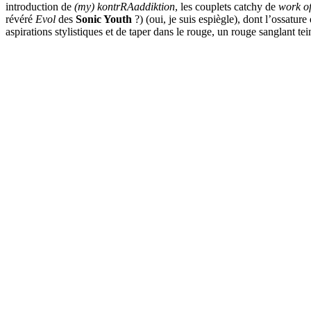
introduction de
(my) kontrRAaddiktion
, les couplets catchy de
work of
révéré
Evol
des
Sonic Youth
?) (oui, je suis espiègle), dont l’ossatur
aspirations stylistiques et de taper dans le rouge, un rouge sanglant 