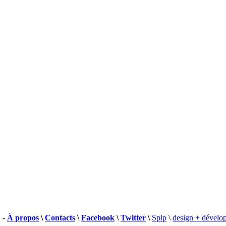
 -
À propos
\
Contacts
\
Facebook
\
Twitter
\
Spip
\
design + dévelo