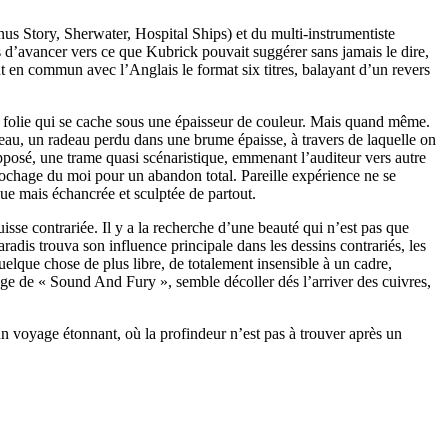
Story, Sherwater, Hospital Ships) et du multi-instrumentiste
s d’avancer vers ce que Kubrick pouvait suggérer sans jamais le dire,
nt en commun avec l’Anglais le format six titres, balayant d’un revers
à la folie qui se cache sous une épaisseur de couleur. Mais quand même.
ateau, un radeau perdu dans une brume épaisse, à travers de laquelle on
upposé, une trame quasi scénaristique, emmenant l’auditeur vers autre
rochage du moi pour un abandon total. Pareille expérience ne se
ue mais échancrée et sculptée de partout.
uisse contrariée. Il y a la recherche d’une beauté qui n’est pas que
radis trouva son influence principale dans les dessins contrariés, les
uelque chose de plus libre, de totalement insensible à un cadre,
ge de « Sound And Fury », semble décoller dés l’arriver des cuivres,
un voyage étonnant, où la profindeur n’est pas à trouver après un