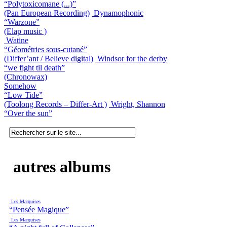
“Polytoxicomane (...)”
(Pan European Recording)
Dynamophonic
“Warzone”
(Elap music )
Watine
“Géométries sous-cutané”
(Differ’ant / Believe digital)
Windsor for the derby
“we fight til death”
(Chronowax)
Somehow
“Low Tide”
(Toolong Records – Differ-Art )
Wright, Shannon
“Over the sun”
autres albums
Les Marquises
“Pensée Magique”
Les Marquises