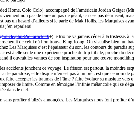
d Home, Colo Colo), accompagné de l’américain Jordan Geiger (Minus 
 viennent non pas de faire un pas de géant, car ces pas détruisent, mai
st pas un hasard d’ailleurs si je parle de Mak Hollis, les Marquises aya
is j’en reparlerai.
g/article.php3?id_article=9
1
) le trio ne va jamais céder à la tristesse, 
rapprocherait de celui où l’on trouva King Kong. On visualise bien, un b
rd chez Les Marquises c’est l’épaisseur du son, les contours du paradis s
» est à elle seule une expérience proche du trip tribale, proche du déc
uand il ouvrait les vannes de son inspiration pour une œuvre monolithiq
 les accidents jonchent ce voyage. Le frisson est partout, la moindre esq
ar le paradoxe, et le disque n’en est pas à un prêt, est que ce nom de pa
ux faire accepter les traumas de l’âme ? faire évoluer sa musique vers q
’imposer de limite. Comme en témoigne l’infinie mélancolie qui se déga
ée dans le ciel.
er, sans profiter d’alizés annonçées, Les Marquises nous font profiter d’