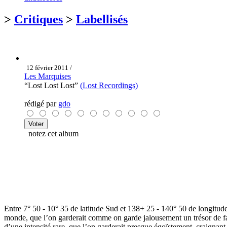
>
Critiques
>
Labellisés
12 février 2011 /
Les Marquises
“Lost Lost Lost”
(Lost Recordings)
rédigé par
gdo
notez cet album
Entre 7° 50 - 10° 35 de latitude Sud et 138+ 25 - 140° 50 de longitude
monde, que l’on garderait comme on garde jalousement un trésor de fam
d’une intensité rare, que l’on garderait presque égoïstement, craignant 