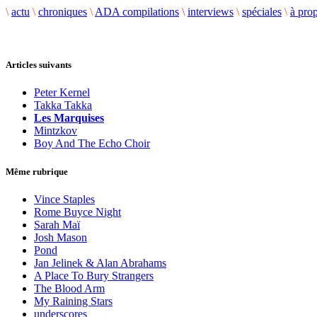
\
actu
\
chroniques
\
ADA compilations
\
interviews
\
spéciales
\
à pro
Articles suivants
Peter Kernel
Takka Takka
Les Marquises
Mintzkov
Boy And The Echo Choir
Même rubrique
Vince Staples
Rome Buyce Night
Sarah Maï
Josh Mason
Pond
Jan Jelinek & Alan Abrahams
A Place To Bury Strangers
The Blood Arm
My Raining Stars
underscores