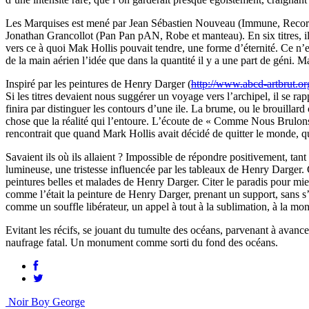
Les Marquises est mené par Jean Sébastien Nouveau (Immune, Recorde
Jonathan Grancollot (Pan Pan pAN, Robe et manteau). En six titres, ils
vers ce à quoi Mak Hollis pouvait tendre, une forme d’éternité. Ce n’e
de la main aérien l’idée que dans la quantité il y a une part de géni. Ma
Inspiré par les peintures de Henry Darger (
http://www.abcd-artbrut.or
Si les titres devaient nous suggérer un voyage vers l’archipel, il se 
finira par distinguer les contours d’une ile. La brume, ou le brouilla
chose que la réalité qui l’entoure. L’écoute de « Comme Nous Brulons 
rencontrait que quand Mark Hollis avait décidé de quitter le monde, q
Savaient ils où ils allaient ? Impossible de répondre positivement, tant
lumineuse, une tristesse influencée par les tableaux de Henry Darger. C
peintures belles et malades de Henry Darger. Citer le paradis pour mie
comme l’était la peinture de Henry Darger, prenant un support, sans s
comme un souffle libérateur, un appel à tout à la sublimation, à la mont
Evitant les récifs, se jouant du tumulte des océans, parvenant à avanc
naufrage fatal. Un monument comme sorti du fond des océans.
Noir Boy George