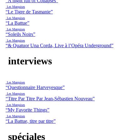
“A night full of Collapses”
Les Marquises
“Le Tigre de Tasmanie”
Les Marquises
“La Battue”
Les Marquises
“Soleils Noirs”
Les Marquises
“& Quatuor Una Corda, Live à l’Opéra Underground”
interviews
Les Marquises
“Questionnaire Harveyesque”
Les Marquises
“Titre Par Titre Par Jean-Sébastien Nouveau”
Les Marquises
“My Favorite Things”
Les Marquises
“La Battue, titre par titre”
spéciales