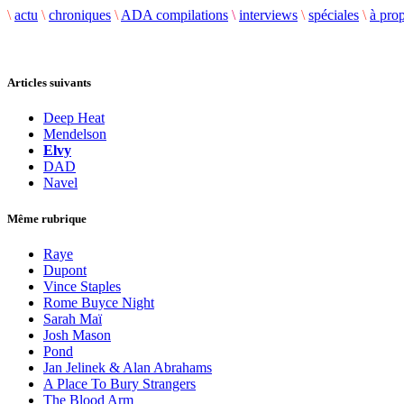
\
actu
\
chroniques
\
ADA compilations
\
interviews
\
spéciales
\
à pro
Articles suivants
Deep Heat
Mendelson
Elvy
DAD
Navel
Même rubrique
Raye
Dupont
Vince Staples
Rome Buyce Night
Sarah Maï
Josh Mason
Pond
Jan Jelinek & Alan Abrahams
A Place To Bury Strangers
The Blood Arm