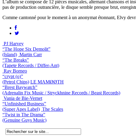
L’album se compose de 12 pièces musicales, alternant chansons et ins
pas de production outrancière, le disque semble presque brut, enregistr
Comme cantonné pour le moment à un anonymat étonnant, Elvy devrait
PJ Harvey
“The Hope Six Demolit”
(Island)
Martin Carr
“The Breaks”
(Tapete Records / Differ-Ant)
Ray Borneo
“crypt (o​)”
(Petrol Chips)
LE MAMØØTH
“Brest Baywatch”
(Adrenalin Fix Music / Stryckhnine Records / Beast Records)
Vania de Bie-Vernet
“Unfinished Business”
(Super Apes Label)
The Scales
“Twist in The Drama”
(Genuine Guys Music)