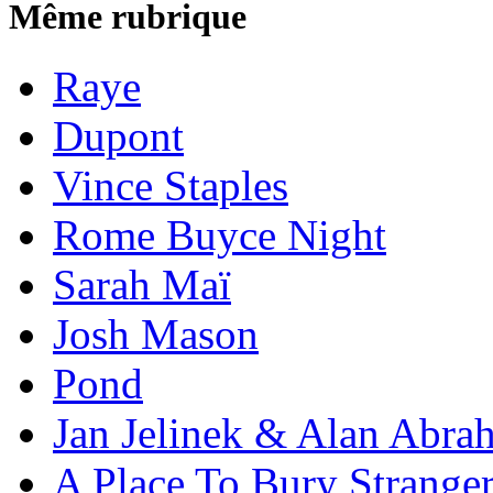
Même rubrique
Raye
Dupont
Vince Staples
Rome Buyce Night
Sarah Maï
Josh Mason
Pond
Jan Jelinek & Alan Abra
A Place To Bury Strange