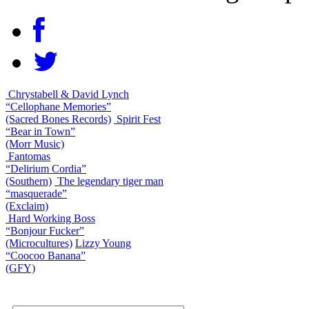
Chrystabell & David Lynch
“Cellophane Memories”
(Sacred Bones Records)
Spirit Fest
“Bear in Town”
(Morr Music)
Fantomas
“Delirium Cordia”
(Southern)
The legendary tiger man
“masquerade”
(Exclaim)
Hard Working Boss
“Bonjour Fucker”
(Microcultures)
Lizzy Young
“Coocoo Banana”
(GFY)