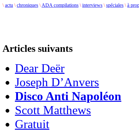
\
actu
\
chroniques
\
ADA compilations
\
interviews
\
spéciales
\
à pro
Articles suivants
Dear Deër
Joseph D’Anvers
Disco Anti Napoléon
Scott Matthews
Gratuit