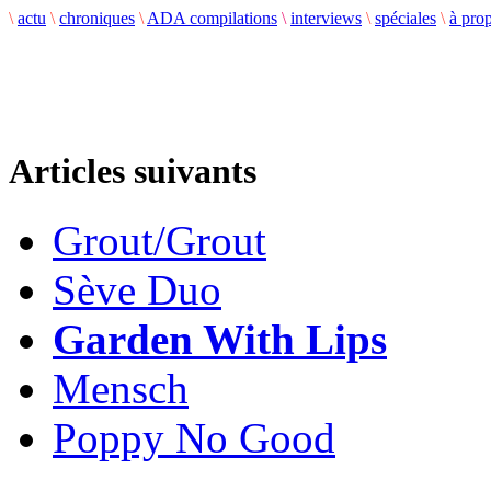
\
actu
\
chroniques
\
ADA compilations
\
interviews
\
spéciales
\
à pro
Articles suivants
Grout/Grout
Sève Duo
Garden With Lips
Mensch
Poppy No Good