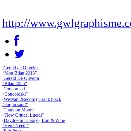
http://www.gwlgraphisme.c
Gerald de Oliveira
“Mon Bilan 2013”
Gerald De Oliveira
“Bilan 2025”
Concordski
“Concordski”
(WeWant2Record)
Frank black
“dog in sand”
Thurston Moore
“Flow Critical Lucidi”
(Daydream Library)
Iron & Wine
“Hen’s Teeth”
(Sub Pop)