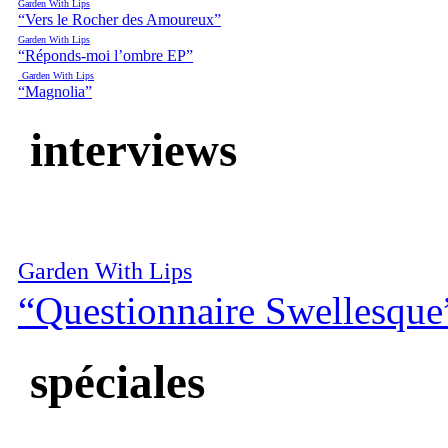
Garden With Lips
“Vers le Rocher des Amoureux”
Garden With Lips
“Réponds-moi l’ombre EP”
Garden With Lips
“Magnolia”
interviews
Garden With Lips
“Questionnaire Swellesque
spéciales