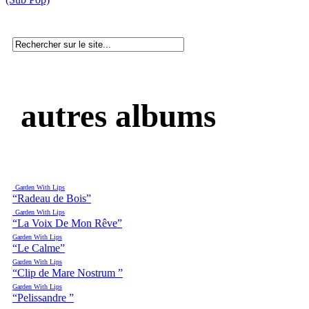
autres albums
Garden With Lips
“Radeau de Bois”
Garden With Lips
“La Voix De Mon Rêve”
Garden With Lips
“Le Calme”
Garden With Lips
“Clip de Mare Nostrum ”
Garden With Lips
“Pelissandre ”