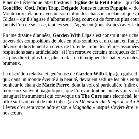
Pilier de l’éclectique label brestois
L’Église de la Petit Folie
– qui fêt
Gouëfflec
,
Ooti
,
John Trap
,
Delgado Jones
et autres
Papapla
–, don
Montmartre, élabore avec un soin infini des chansons mélancoliques, en
Gildas – qu’il s’agisse d’albums au long court ou de formats plus court
jamais l’on ne se lasse, tant les sens s’agencent (tous risques) avec le 
En une dizaine d’années,
Garden With Lips
s’est construit une rich
travers des compositions de plus en plus sombres et un chant en françai
déversent directement au creux de l’oreille – dont les fêlures assumées s
respirations sans artificialités : si l’on retrouve certains marqueurs de
est plus direct, plus brut, plus rock – en témoignent les batteries mat
brumeux.
La discrétion relative et généreuse de
Garden With Lips
(en guise d’
qui, dans un monde éveillé à la beauté, devraient séduire les plus e
bonheur le chant de
Marie Pierre
, dont la voix si particulière (mûre
morceaux souvent magnifiques, que l’on voudrait ne jamais voir s’arr
inaugural instrumental qui convoque un
The Cure
sans électricité, l
offre suffisamment de mini tubes (
« La Démesure du Temps »
,
« Au B
Lèvres d’or sera votre hôte et son
« Magnolia »
inspiré s’avère être le
nos cœurs.