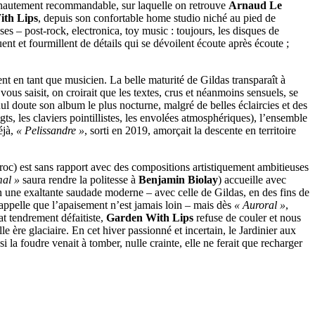
on hautement recommandable, sur laquelle on retrouve
Arnaud Le
th Lips
, depuis son confortable home studio niché au pied de
s – post-rock, electronica, toy music : toujours, les disques de
ent et fourmillent de détails qui se dévoilent écoute après écoute ;
nt en tant que musicien. La belle maturité de Gildas transparaît à
us saisit, on croirait que les textes, crus et néanmoins sensuels, se
ul doute son album le plus nocturne, malgré de belles éclaircies et des
gts, les claviers pointillistes, les envolées atmosphériques), l’ensemble
éjà,
« Pelissandre »
, sorti en 2019, amorçait la descente en territoire
broc) est sans rapport avec des compositions artistiquement ambitieuses
al »
saura rendre la politesse à
Benjamin Biolay
) accueille avec
 en une exaltante saudade moderne – avec celle de Gildas, en des fins de
ppelle que l’apaisement n’est jamais loin – mais dès
« Auroral »
,
at tendrement défaitiste,
Garden With Lips
refuse de couler et nous
le ère glaciaire. En cet hiver passionné et incertain, le Jardinier aux
 la foudre venait à tomber, nulle crainte, elle ne ferait que recharger