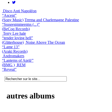
Disco Anti Napoléon
“Ascent”
(Sony Music)
Trrrma and Charlemagne Palestine
“Sssseegmmeentss (...)”
(BeCoq Records)
Terry Lee hale
“tender loving hell”
(Glitterhouse)
Noise Above The Ocean
“Lame 13”
(Araki Records)
Andromakers
“Lanterns of April/”
(BMG )
REM
“Reveal”
autres albums