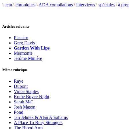
\
actu
\
chroniques
\
ADA compilations
\
interviews
\
spéciales
\
à pro
Articles suivants
Picastro
Greg Davis
Garden With Lips
Mermonte
Jérôme Minière
Même rubrique
Raye
Dupont
Vince Staples
Rome Buyce Night
Sarah Maï
Josh Mason
Pond
Jan Jelinek & Alan Abrahams
A Place To Bury Strangers
The Blood Arm