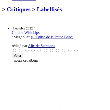
>
Critiques
>
Labellisés
7 octobre 2022 /
Garden With Lips
“Magnolia”
(L’Église de la Petite Folie)
rédigé par
Alix de Stermaria
notez cet album