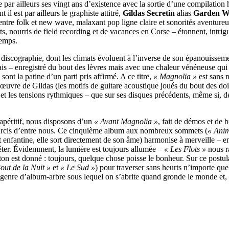
e par ailleurs ses vingt ans d’existence avec la sortie d’une compilati
t il est par ailleurs le graphiste attitré,
Gildas Secretin
alias
Garden Wi
tre folk et new wave, malaxant pop ligne claire et sonorités aventureuse
s, nourris de field recording et de vacances en Corse – étonnent, intrigu
temps.
e discographie, dont les climats évoluent à l’inverse de son épanouisseme
s – enregistré du bout des lèvres mais avec une chaleur vénéneuse qui vo
ont la patine d’un parti pris affirmé. A ce titre,
« Magnolia »
est sans n
 l’œuvre de Gildas (les motifs de guitare acoustique joués du bout des doi
es et les tensions rythmiques – que sur ses disques précédents, même si, d
apéritif, nous disposons d’un
« Avant Magnolia »
, fait de démos et de 
ndurcis d’entre nous. Ce cinquième album aux nombreux sommets (
« Anim
 et enfantine, elle sort directement de son âme) harmonise à merveille –
êter. Évidemment, la lumière est toujours allumée –
« Les Flots »
nous ra
e ton est donné : toujours, quelque chose poisse le bonheur. Sur ce postul
out de la Nuit »
et
« Le Sud »
) pour traverser sans heurts n’importe quel
 genre d’album-arbre sous lequel on s’abrite quand gronde le monde et, si