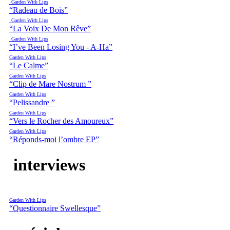
Garden With Lips
“Radeau de Bois”
Garden With Lips
“La Voix De Mon Rêve”
Garden With Lips
“I’ve Been Losing You - A-Ha”
Garden With Lips
“Le Calme”
Garden With Lips
“Clip de Mare Nostrum ”
Garden With Lips
“Pelissandre ”
Garden With Lips
“Vers le Rocher des Amoureux”
Garden With Lips
“Réponds-moi l’ombre EP”
interviews
Garden With Lips
“Questionnaire Swellesque”