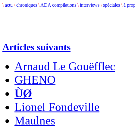
\
actu
\
chroniques
\
ADA compilations
\
interviews
\
spéciales
\
à pro
Articles suivants
Arnaud Le Gouëfflec
GHENO
ÙØ
Lionel Fondeville
Maulnes