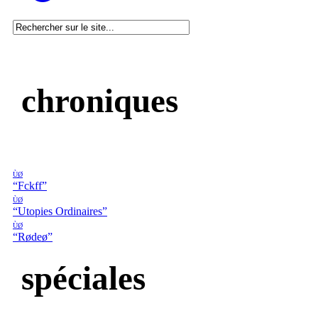
chroniques
ÙØ
“Fckff”
ÙØ
“Utopies Ordinaires”
ÙØ
“Rødeø”
spéciales