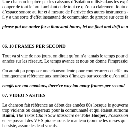
Une chanson inspirée par les caissons d’isolation utilisés dans les exp
couper de tout le bruit ambiant et de tout ce qu’on a clairement fou
d’espace sonore au fur et à mesure de l’arrivée des autres instrument
il y a une sorte d’effet instantané de communion de groupe sur cette f
please put me under for a thousand hours, let me float and drift to
06. 10 FRAMES PER SECOND
Tout va si vite de nos jours, on dirait qu’on n’a jamais le temps pour
années sur les réseaux. Le temps avance et nous on donne l’impressio
On aurait pu proposer une chanson lente pour contrecarrer cet effet mai
ironiquement référence aux nombres d’images par seconde qu’on utili
emojis are not emotions, there’re way too many frames per second
07. VIDEO NASTIES
La chanson fait référence au début des années 80s lorsque le gouvernem
trop violents ou dangereux pour la communauté et qui étaient surno
Raimi
,
The Texas Chain Saw Massacre
de
Tobe Hooper
,
Possession
en se passant des VHS pirates sous le manteau (comme les russes qui g
bassiste, assure les lead vocals.