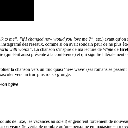
lk to me”
,
”if I changed now would you love me ?”,
etc.) avant qu’on 
 et instagramé des réseaux, comme si on avait soudain peur de ne plus ê
world with words”
. La chanson s’inspire de ma lecture de
White
de
Bret
e (qui était aussi présente à la conférence) et qui signifie littéralement 
voluer la chanson vers un truc quasi ‘new wave’ (ses romans se passent 
sculer vers un truc plus rock / grunge.
won’t give
roduits de luxe, les vacances au soleil) engendrent forcément de nouvea
 nos cerveaux (le véritable nombre qu’une personne emmagasine en moye