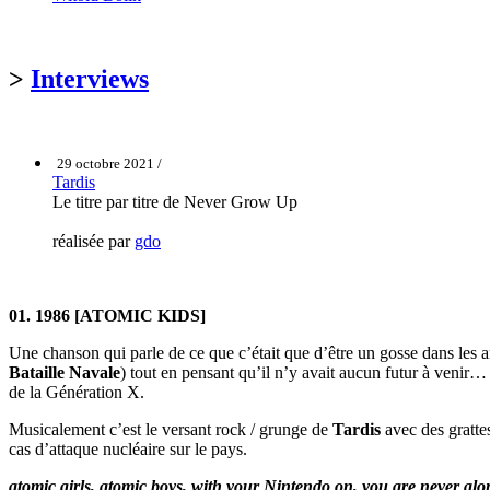
>
Interviews
29 octobre 2021 /
Tardis
Le titre par titre de Never Grow Up
réalisée par
gdo
01. 1986 [ATOMIC KIDS]
Une chanson qui parle de ce que c’était que d’être un gosse dans les a
Bataille Navale
) tout en pensant qu’il n’y avait aucun futur à venir… 
de la Génération X.
Musicalement c’est le versant rock / grunge de
Tardis
avec des gratte
cas d’attaque nucléaire sur le pays.
atomic girls, atomic boys, with your Nintendo on, you are never alo