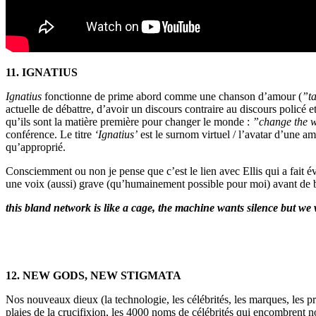
11. IGNATIUS
Ignatius
fonctionne de prime abord comme une chanson d’amour (
”ta
actuelle de débattre, d’avoir un discours contraire au discours policé
qu’ils sont la matière première pour changer le monde :
”change the 
conférence. Le titre
‘Ignatius’
est le surnom virtuel / l’avatar d’une ami
qu’approprié.
Consciemment ou non je pense que c’est le lien avec Ellis qui a fait é
une voix (aussi) grave (qu’humainement possible pour moi) avant de ba
this bland network is like a cage, the machine wants silence but we 
12. NEW GODS, NEW STIGMATA
Nos nouveaux dieux (la technologie, les célébrités, les marques, les p
plaies de la crucifixion, les 4000 noms de célébrités qui encombrent