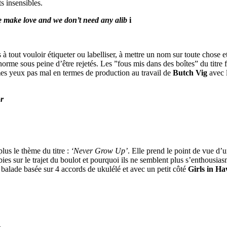
s insensibles.
o we make love and we don’t need any alib
i
à tout vouloir étiqueter ou labelliser, à mettre un nom sur toute chose et
a norme sous peine d’être rejetés. Les ”fous mis dans des boîtes” du titre
s yeux pas mal en termes de production au travail de
Butch Vig
avec 
or
lus le thème du titre :
‘Never Grow Up’
. Elle prend le point de vue d’
ies sur le trajet du boulot et pourquoi ils ne semblent plus s’enthousiasm
e balade basée sur 4 accords de ukulélé et avec un petit côté
Girls in Ha