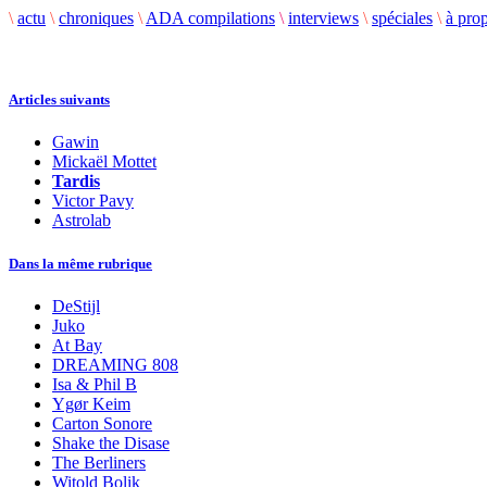
\
actu
\
chroniques
\
ADA compilations
\
interviews
\
spéciales
\
à pro
Articles suivants
Gawin
Mickaël Mottet
Tardis
Victor Pavy
Astrolab
Dans la même rubrique
DeStijl
Juko
At Bay
DREAMING 808
Isa & Phil B
Ygør Keim
Carton Sonore
Shake the Disase
The Berliners
Witold Bolik