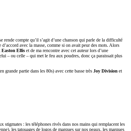
se rende compte qu’il s’agit d’une chanson qui parle de la difficulté
tre d’accord avec la masse, comme si on avait peur des mots. Alors
 Easton Ellis
et de ma rencontre avec cet auteur lors d’une
celui – ou celle – qui met le feu aux poudres, donc ça paraissait plus
en grande partie dans les 80s) avec cette basse très
Joy Division
et
ux stigmates : les téléphones rivés dans nos mains qui remplacent les
nne), les tatouages de logos de marques sur nos peaux, les marques