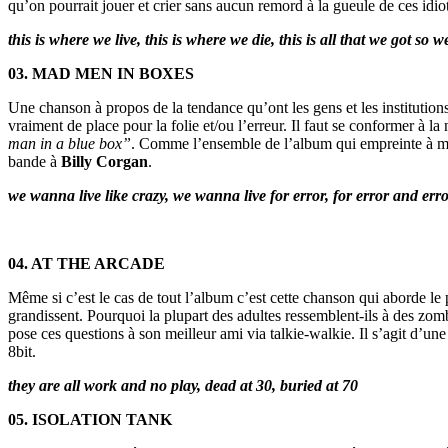
qu’on pourrait jouer et crier sans aucun remord à la gueule de ces idiot
this is where we live, this is where we die, this is all that we got s
03. MAD MEN IN BOXES
Une chanson à propos de la tendance qu’ont les gens et les institutions 
vraiment de place pour la folie et/ou l’erreur. Il faut se conformer à l
man in a blue box”
. Comme l’ensemble de l’album qui empreinte à me
bande à
Billy Corgan
.
we wanna live like crazy, we wanna live for error, for error and err
04. AT THE ARCADE
Même si c’est le cas de tout l’album c’est cette chanson qui aborde le p
grandissent. Pourquoi la plupart des adultes ressemblent-ils à des zomb
pose ces questions à son meilleur ami via talkie-walkie. Il s’agit d’un
8bit.
they are all work and no play, dead at 30, buried at 70
05. ISOLATION TANK