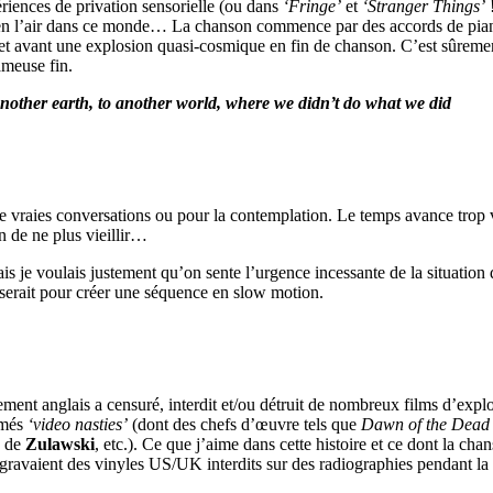
ériences de privation sensorielle (ou dans
‘Fringe’
et
‘Stranger Things’
!
tu en l’air dans ce monde… La chanson commence par des accords de piano
s et avant une explosion quasi-cosmique en fin de chanson. C’est sûreme
ameuse fin.
 another earth, to another world, where we didn’t do what we did
 de vraies conversations ou pour la contemplation. Le temps avance trop 
n de ne plus vieillir…
s je voulais justement qu’on sente l’urgence incessante de la situation d
serait pour créer une séquence en slow motion.
ent anglais a censuré, interdit et/ou détruit de nombreux films d’exploi
mmés
‘video nasties’
(dont des chefs d’œuvre tels que
Dawn of the Dead
de
Zulawski
, etc.). Ce que j’aime dans cette histoire et ce dont la cha
ravaient des vinyles US/UK interdits sur des radiographies pendant la 