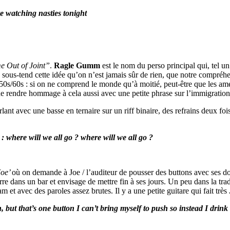
re watching nasties tonight
e Out of Joint”
.
Ragle Gumm
est le nom du perso principal qui, tel u
sous-tend cette idée qu’on n’est jamais sûr de rien, que notre compréhe
50s/60s : si on ne comprend le monde qu’à moitié, peut-être que les améri
 de rendre hommage à cela aussi avec une petite phrase sur l’immigration
ant avec une basse en ternaire sur un riff binaire, des refrains deux fois
: where will we all go ? where will we all go ?
Joe’
où on demande à Joe / l’auditeur de pousser des buttons avec ses doigt
rre dans un bar et envisage de mettre fin à ses jours. Un peu dans la tra
 et avec des paroles assez brutes. Il y a une petite guitare qui fait très
, but that’s one button I can’t bring myself to push so instead I drink