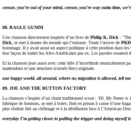
censor, you’re out of your mind, censor, you’re way outta time, we’
08. RAGLE GUMM
Une chanson directement inspirée d’un livre de
Philip K. Dick
:
”Tim
Dick
, se met à douter du monde qui l’entoure. Toute l’œuvre de
PKD
hommage. Il y avait aussi un aspect politique à cette position dans les 
leur façon de traiter les Afro-Américains par ex. Les paroles essaient
Et la chanson joue aussi avec cette idée d’incertitude musicalement parl
inattendues et une structure (censée être) originale.
one happy world, all around, where no migration is allowed, tell me 
09. JOE AND THE BUTTON FACTORY
La chanson s’inspire d’un chant traditionnel scout :
‘Hi, My Name is 
fabrique de boutons, se met à boire, finit en prison à cause d’une baga
plus réaliste liée au chômage et à la désillusion face à l’American Dream
everyday I’m getting closer to pulling the trigger and doing myself in