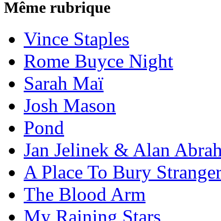
Même rubrique
Vince Staples
Rome Buyce Night
Sarah Maï
Josh Mason
Pond
Jan Jelinek & Alan Abra
A Place To Bury Strange
The Blood Arm
My Raining Stars