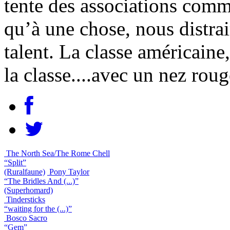
tente des associations comm
qu’à une chose, nous distrair
talent. La classe américaine,
la classe....avec un nez roug
The North Sea/The Rome Chell
“Split”
(Ruralfaune)
Pony Taylor
“The Bridles And (...)”
(Superhomard)
Tindersticks
“waiting for the (...)”
Bosco Sacro
“Gem”