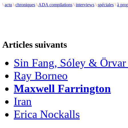
\
actu
\
chroniques
\
ADA compilations
\
interviews
\
spéciales
\
à pro
Articles suivants
Sin Fang, Sóley & Örva
Ray Borneo
Maxwell Farrington
Iran
Erica Nockalls