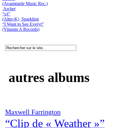
(Avantgarde Music Rec.)
Archet
“s/t”
(Alter-K)
Sparkling
“I Want to See Everyt”
(Vitamin A Records)
autres albums
Maxwell Farrington
“Clip de « Weather »”