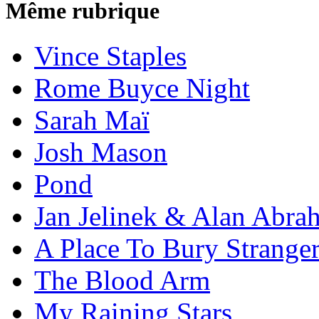
Même rubrique
Vince Staples
Rome Buyce Night
Sarah Maï
Josh Mason
Pond
Jan Jelinek & Alan Abra
A Place To Bury Strange
The Blood Arm
My Raining Stars