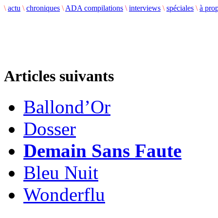
\
actu
\
chroniques
\
ADA compilations
\
interviews
\
spéciales
\
à pro
Articles suivants
Ballond’Or
Dosser
Demain Sans Faute
Bleu Nuit
Wonderflu