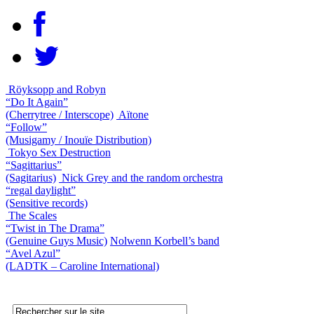
Röyksopp and Robyn
“Do It Again”
(Cherrytree / Interscope)
Aïtone
“Follow”
(Musigamy / Inouïe Distribution)
Tokyo Sex Destruction
“Sagittarius”
(Sagitarius)
Nick Grey and the random orchestra
“regal daylight”
(Sensitive records)
The Scales
“Twist in The Drama”
(Genuine Guys Music)
Nolwenn Korbell’s band
“Avel Azul”
(LADTK – Caroline International)