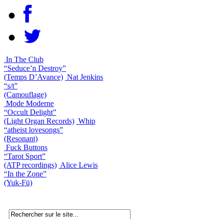
In The Club
“Seduce’n Destroy”
(Temps D’Avance)
Nat Jenkins
“s/t”
(Camouflage)
Mode Moderne
“Occult Delight”
(Light Organ Records)
Whip
“atheist lovesongs”
(Resonant)
Fuck Buttons
“Tarot Sport”
(ATP recordings)
Alice Lewis
“In the Zone”
(Yuk-Fü)