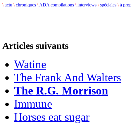
\
actu
\
chroniques
\
ADA compilations
\
interviews
\
spéciales
\
à pro
Articles suivants
Watine
The Frank And Walters
The R.G. Morrison
Immune
Horses eat sugar