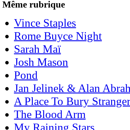
Même rubrique
Vince Staples
Rome Buyce Night
Sarah Maï
Josh Mason
Pond
Jan Jelinek & Alan Abra
A Place To Bury Strange
The Blood Arm
My Raining Stars