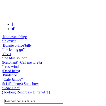
Noblesse oblige
“in exile”
Bonnie prince’billy
“the letting go”
Ölvis
“the blue sound”
(Resonant)
Call me loretta
“crosswind”
(Dead bees)
Prudence
“Café Jambe”
(Ici d’ailleurs)
Somehow
“Low Tide”
(Toolong Records – Differ-Art )