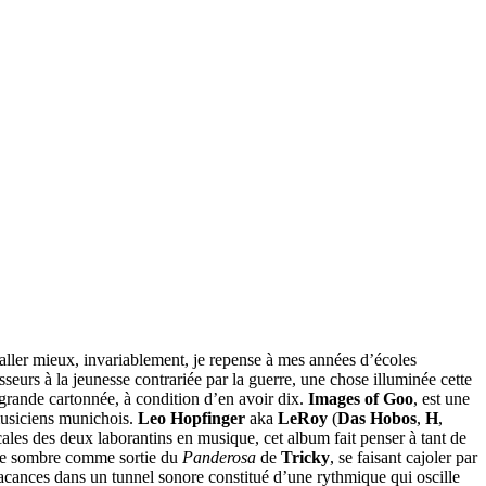
aller mieux, invariablement, je repense à mes années d’écoles
eurs à la jeunesse contrariée par la guerre, une chose illuminée cette
 grande cartonnée, à condition d’en avoir dix.
Images of Goo
, est une
musiciens munichois.
Leo Hopfinger
aka
LeRoy
(
Das Hobos
,
H
,
cales des deux laborantins en musique, cet album fait penser à tant de
ue sombre comme sortie du
Panderosa
de
Tricky
, se faisant cajoler par
acances dans un tunnel sonore constitué d’une rythmique qui oscille