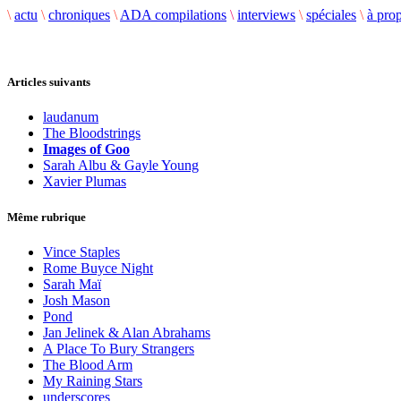
\
actu
\
chroniques
\
ADA compilations
\
interviews
\
spéciales
\
à pro
Articles suivants
laudanum
The Bloodstrings
Images of Goo
Sarah Albu & Gayle Young
Xavier Plumas
Même rubrique
Vince Staples
Rome Buyce Night
Sarah Maï
Josh Mason
Pond
Jan Jelinek & Alan Abrahams
A Place To Bury Strangers
The Blood Arm
My Raining Stars
underscores