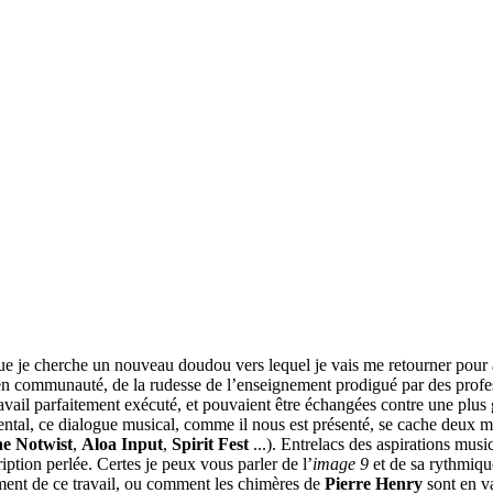
ue je cherche un nouveau doudou vers lequel je vais me retourner pour 
en communauté, de la rudesse de l’enseignement prodigué par des profess
travail parfaitement exécuté, et pouvaient être échangées contre une plus
ental, ce dialogue musical, comme il nous est présenté, se cache deux 
e Notwist
,
Aloa Input
,
Spirit Fest
...). Entrelacs des aspirations musi
iption perlée. Certes je peux vous parler de l’
image 9
et de sa rythmiq
ment de ce travail, ou comment les chimères de
Pierre Henry
sont en v