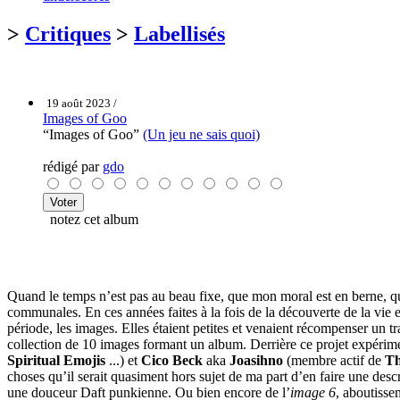
>
Critiques
>
Labellisés
19 août 2023 /
Images of Goo
“Images of Goo”
(Un jeu ne sais quoi)
rédigé par
gdo
notez cet album
Quand le temps n’est pas au beau fixe, que mon moral est en berne, q
communales. En ces années faites à la fois de la découverte de la vie 
période, les images. Elles étaient petites et venaient récompenser un 
collection de 10 images formant un album. Derrière ce projet expérim
Spiritual Emojis
...) et
Cico Beck
aka
Joasihno
(membre actif de
Th
choses qu’il serait quasiment hors sujet de ma part d’en faire une descr
une douceur Daft punkienne. Ou bien encore de l’
image 6
, aboutisse