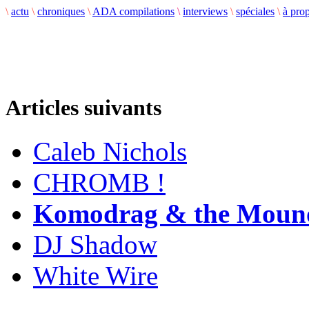
\
actu
\
chroniques
\
ADA compilations
\
interviews
\
spéciales
\
à pro
Articles suivants
Caleb Nichols
CHROMB !
Komodrag & the Moun
DJ Shadow
White Wire