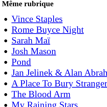
Même rubrique
Vince Staples
Rome Buyce Night
Sarah Maï
Josh Mason
Pond
Jan Jelinek & Alan Abra
A Place To Bury Strange
The Blood Arm
My Raining Stars