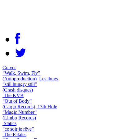
Colver
“Walk, Swim, Fly”
(Autoproduction)
Les thugs
“still hungry still”
(Crash disques)
The KVB
“Out of Body”
(Cargo Records)
13th Hole
“Magic Number”
(Limbo Records)
Statics
“ce soir je rêve”
The Fatales