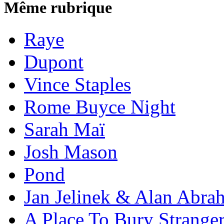
Même rubrique
Raye
Dupont
Vince Staples
Rome Buyce Night
Sarah Maï
Josh Mason
Pond
Jan Jelinek & Alan Abra
A Place To Bury Strange