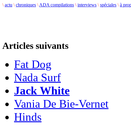
\
actu
\
chroniques
\
ADA compilations
\
interviews
\
spéciales
\
à pro
Articles suivants
Fat Dog
Nada Surf
Jack White
Vania De Bie-Vernet
Hinds