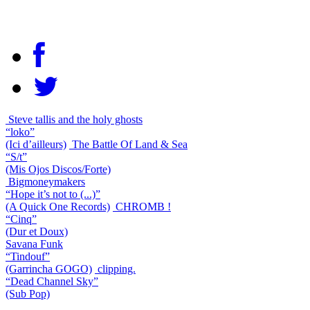
Steve tallis and the holy ghosts
“loko”
(Ici d’ailleurs)
The Battle Of Land & Sea
“S/t”
(Mis Ojos Discos/Forte)
Bigmoneymakers
“Hope it’s not to (...)”
(A Quick One Records)
CHROMB !
“Cinq”
(Dur et Doux)
Savana Funk
“Tindouf”
(Garrincha GOGO)
clipping.
“Dead Channel Sky”
(Sub Pop)