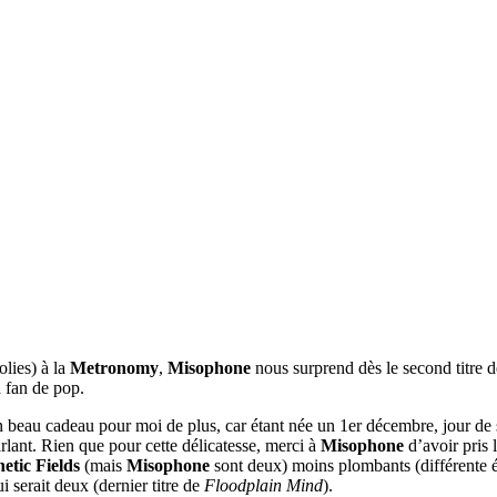
olies) à la
Metronomy
,
Misophone
nous surprend dès le second titre 
a fan de pop.
n beau cadeau pour moi de plus, car étant née un 1er décembre, jour de s
rlant. Rien que pour cette délicatesse, merci à
Misophone
d’avoir pris
etic Fields
(mais
Misophone
sont deux) moins plombants (différente épo
i serait deux (dernier titre de
Floodplain Mind
).