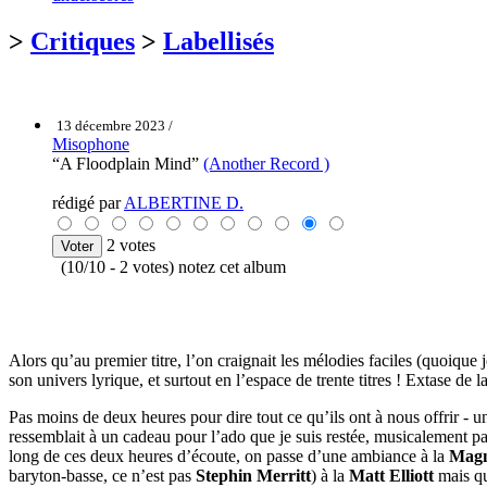
>
Critiques
>
Labellisés
13 décembre 2023 /
Misophone
“A Floodplain Mind”
(Another Record )
rédigé par
ALBERTINE D.
2 votes
(10/10 - 2 votes) notez cet album
Alors qu’au premier titre, l’on craignait les mélodies faciles (quoique j
son univers lyrique, et surtout en l’espace de trente titres ! Extase de l
Pas moins de deux heures pour dire tout ce qu’ils ont à nous offrir - u
ressemblait à un cadeau pour l’ado que je suis restée, musicalement pa
long de ces deux heures d’écoute, on passe d’une ambiance à la
Magn
baryton-basse, ce n’est pas
Stephin Merritt
) à la
Matt Elliott
mais qu