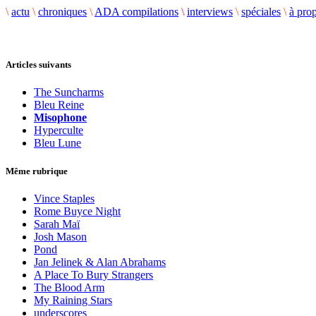
\
actu
\
chroniques
\
ADA compilations
\
interviews
\
spéciales
\
à pro
Articles suivants
The Suncharms
Bleu Reine
Misophone
Hyperculte
Bleu Lune
Même rubrique
Vince Staples
Rome Buyce Night
Sarah Maï
Josh Mason
Pond
Jan Jelinek & Alan Abrahams
A Place To Bury Strangers
The Blood Arm
My Raining Stars
underscores