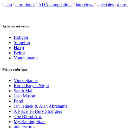
\
actu
\
chroniques
\
ADA compilations
\
interviews
\
spéciales
\
à pro
Articles suivants
Bobvan
Stupeflip
Harp
Beirut
Vonneumann
Même rubrique
Vince Staples
Rome Buyce Night
Sarah Maï
Josh Mason
Pond
Jan Jelinek & Alan Abrahams
A Place To Bury Strangers
The Blood Arm
My Raining Stars
underscores