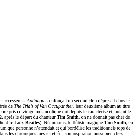
n successeur –
Antiphon
– enfonçait un second clou dépressif dans le
tirée de
The Trials of Van Occupanther
, leur deuxième album au titre
core pris ce virage mélancolique qui depuis le caractérise et, autant le
12, après le départ du chanteur
Tim Smith
, on ne donnait pas cher de
clin d’œil aux
Beatles
). Néanmoins, le flûtiste magique
Tim Smith
, en
bum que personne n’attendait et qui bordélise les traditionnels tops de
ans les chroniques lues ici et là – son inspiration aussi bien chez