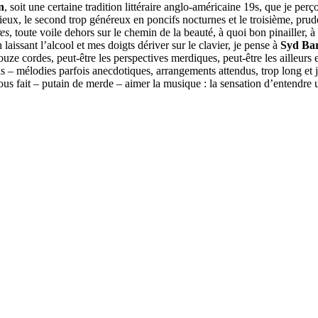
n
, soit une certaine tradition littéraire anglo-américaine 19s, que je per
quieux, le second trop généreux en poncifs nocturnes et le troisième, prude
res
, toute voile dehors sur le chemin de la beauté, à quoi bon pinailler, à
 laissant l’alcool et mes doigts dériver sur le clavier, je pense à
Syd Bar
 douze cordes, peut-être les perspectives merdiques, peut-être les ailleurs 
 – mélodies parfois anecdotiques, arrangements attendus, trop long et j’en
s fait – putain de merde – aimer la musique : la sensation d’entendre u