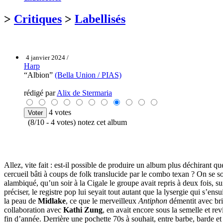
>
Critiques
>
Labellisés
4 janvier 2024 /
Harp
“Albion”
(Bella Union / PIAS)
rédigé par
Alix de Stermaria
4 votes
(8/10 - 4 votes) notez cet album
Allez, vite fait : est-il possible de produire un album plus déchirant q
cercueil bâti à coups de folk translucide par le combo texan ? On se
alambiqué, qu’un soir à la Cigale le groupe avait repris à deux fois, sui
préciser, le registre pop lui seyait tout autant que la lysergie qui s’e
la peau de
Midlake
, ce que le merveilleux
Antiphon
démentit avec brio
collaboration avec
Kathi Zung
, en avait encore sous la semelle et re
fin d’année. Derrière une pochette 70s à souhait, entre barbe, barde e