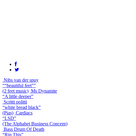
Nibs van der spuy
““beautiful feet””
(2 feet music)
Ms Dynamite
“A little deeper”
Scritti politti
“white bread black”
(Pias)
Cardiacs
“LSD”
(The Alphabet Business Concern)
Bass Drum Of Death
“Rip This”