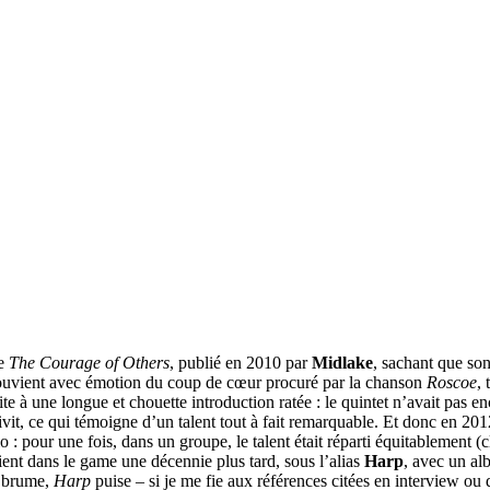
ue
The Courage of Others
, publié en 2010 par
Midlake
, sachant que so
 souvient avec émotion du coup de cœur procuré par la chanson
Roscoe
, 
te à une longue et chouette introduction ratée : le quintet n’avait pas en
nsuivit, ce qui témoigne d’un talent tout à fait remarquable. Et donc en 20
 : pour une fois, dans un groupe, le talent était réparti équitablement (
vient dans le game une décennie plus tard, sous l’alias
Harp
, avec un al
t brume,
Harp
puise – si je me fie aux références citées en interview ou d