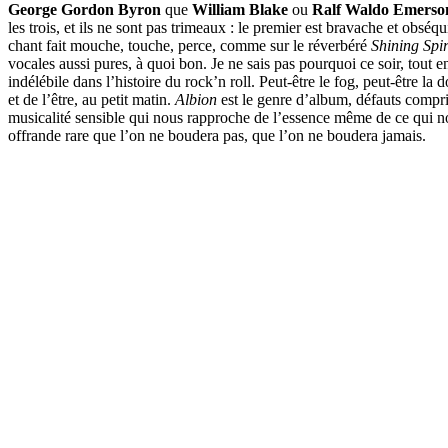
George Gordon Byron
que
William Blake
ou
Ralf Waldo Emerso
les trois, et ils ne sont pas trimeaux : le premier est bravache et obsé
chant fait mouche, touche, perce, comme sur le réverbéré
Shining Spi
vocales aussi pures, à quoi bon. Je ne sais pas pourquoi ce soir, tout en
indélébile dans l’histoire du rock’n roll. Peut-être le fog, peut-être la
et de l’être, au petit matin.
Albion
est le genre d’album, défauts compris
musicalité sensible qui nous rapproche de l’essence même de ce qui nou
offrande rare que l’on ne boudera pas, que l’on ne boudera jamais.