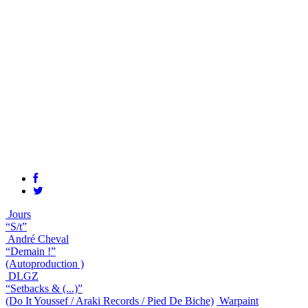
Jours
“S/t”
André Cheval
“Demain !”
(Autoproduction )
DLGZ
“Setbacks & (...)”
(Do It Youssef / Araki Records / Pied De Biche)
Warpaint