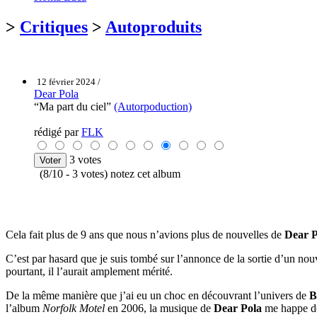
>
Critiques
>
Autoproduits
12 février 2024 /
Dear Pola
“Ma part du ciel”
(Autorpoduction)
rédigé par
FLK
3 votes
(8/10 - 3 votes) notez cet album
Cela fait plus de 9 ans que nous n’avions plus de nouvelles de
Dear P
C’est par hasard que je suis tombé sur l’annonce de la sortie d’un nouv
pourtant, il l’aurait amplement mérité.
De la même manière que j’ai eu un choc en découvrant l’univers de
B
l’album
Norfolk Motel
en 2006, la musique de
Dear Pola
me happe dès