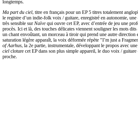
longtemps.
Ma part du ciel
, titre en français pour un EP 5 titres totalement a
le registre d’un indie-folk voix / guitare, enregistré en autonomie, 
très sensible sur
Naïve
qui ouvre cet EP, avec d’entrée de jeu une prof
procès. Ici et là, des touches délicates viennent souligner les mots dit
un chant envoûtant, un morceau à tiroir qui prend une autre directio
saturation légère apparaît, la voix déformée répète "I’m just a Frag
of Aarhus
, la 2e partie, instrumentale, développant le propos avec un
ciel
cloture cet EP dans son plus simple appareil, le duo voix / guitare
proche.