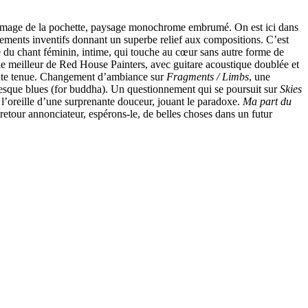
l’image de la pochette, paysage monochrome embrumé. On est ici dans
gements inventifs donnant un superbe relief aux compositions. C’est
e du chant féminin, intime, qui touche au cœur sans autre forme de
e meilleur de Red House Painters, avec guitare acoustique doublée et
haute tenue. Changement d’ambiance sur
Fragments / Limbs
, une
resque blues (for buddha). Un questionnement qui se poursuit sur
Skies
 l’oreille d’une surprenante douceur, jouant le paradoxe.
Ma part du
 retour annonciateur, espérons-le, de belles choses dans un futur