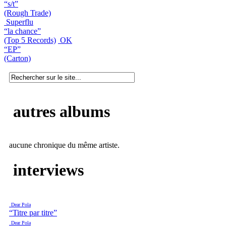
“s/t”
(Rough Trade)
Superflu
“la chance”
(Top 5 Records)
OK
“EP”
(Carton)
autres albums
aucune chronique du même artiste.
interviews
Dear Pola
“Titre par titre”
Dear Pola