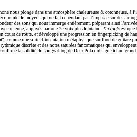
nglophone nous plonge dans une atmosphère chaleureuse & cotonneuse, à 
une économie de moyens qui ne fait cependant pas l’impasse sur des arran
ondeur des sons qui nous immerge entièrement, préparant ainsi l’arrivé
s avec retenue, appuyés par une 2e voix plus lointaine.
Tin roofs
évoque l
n en cours de route, et développe une progression en fingerpicking de 
ment", comme une sorte d’incantation métaphysique sur fond de guitare p
e rythmique discrète et des notes saturées fantomatiques qui enveloppent
 confirme la solidité du songwriting de Dear Pola qui signe ici un grand