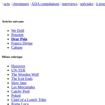
\
actu
\
chroniques
\
ADA compilations
\
interviews
\
spéciales
\
à pro
Articles suivants
We Drift
Petseleh
Dear Pola
Franco Divine
Cabane
Même rubrique
Haxovox
UN-TER
The Wooden Wolf
The Exit Ends
Slow Jane
Les Mercuriales
Catchy Peril
Pokett
Chief of a Lonely Tribe
Roma Luca