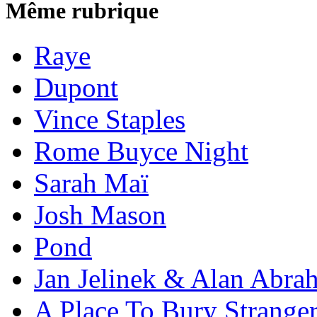
Même rubrique
Raye
Dupont
Vince Staples
Rome Buyce Night
Sarah Maï
Josh Mason
Pond
Jan Jelinek & Alan Abra
A Place To Bury Strange