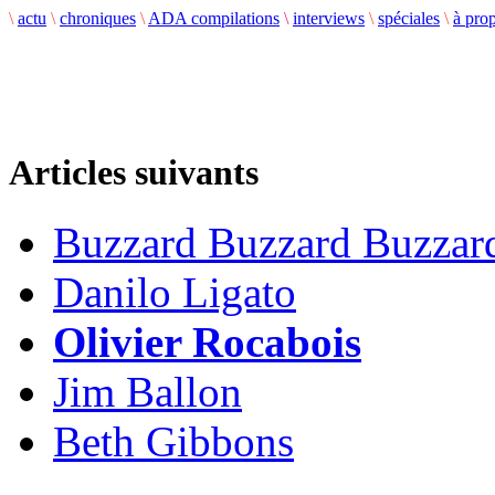
\
actu
\
chroniques
\
ADA compilations
\
interviews
\
spéciales
\
à pro
Articles suivants
Buzzard Buzzard Buzzar
Danilo Ligato
Olivier Rocabois
Jim Ballon
Beth Gibbons