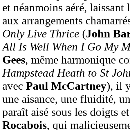
et néanmoins aéré, laissant 
aux arrangements chamarrés.
Only Live Thrice
(
John Ba
All Is Well When I Go My 
Gees
, même harmonique co
Hampstead Heath to St Joh
avec
Paul McCartney
), il
une aisance, une fluidité, u
paraît aisé sous les doigts e
Rocabois
, qui malicieuseme