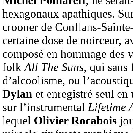
Michel Polnareff
, ne serai
hexagonaux apathiques. Sur
crooner de Conflans-Sainte
certaine dose de noirceur, 
composé en hommage des vic
folk
All The Suns
, qui sans
d’alcoolisme, ou l’acousti
Dylan
et enregistré seul en 
sur l’instrumental
Lifetime
lequel
Olivier Rocabois
jou