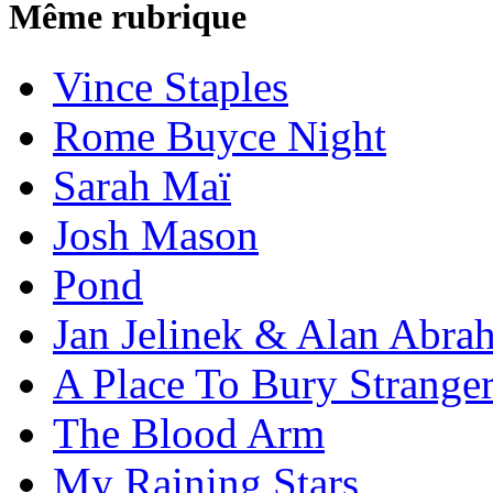
Même rubrique
Vince Staples
Rome Buyce Night
Sarah Maï
Josh Mason
Pond
Jan Jelinek & Alan Abra
A Place To Bury Strange
The Blood Arm
My Raining Stars