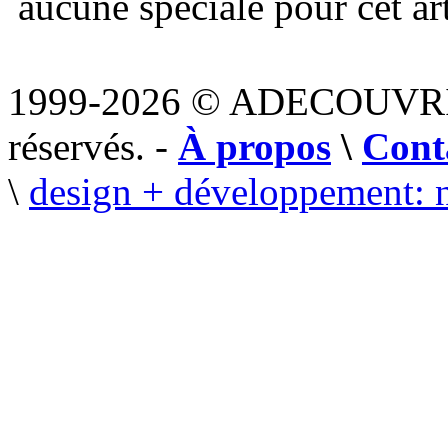
aucune spéciale pour cet art
1999-2026 © ADECOUVR
réservés. -
À propos
\
Cont
\
design + développement: 