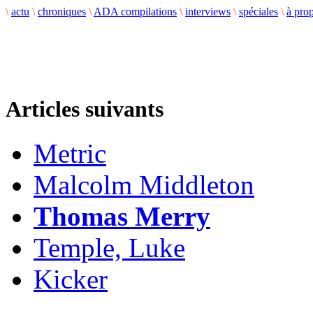
\
actu
\
chroniques
\
ADA compilations
\
interviews
\
spéciales
\
à pro
Articles suivants
Metric
Malcolm Middleton
Thomas Merry
Temple, Luke
Kicker