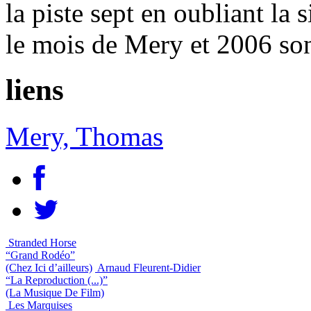
la piste sept en oubliant la 
le mois de Mery et 2006 so
liens
Mery, Thomas
Stranded Horse
“Grand Rodéo”
(Chez Ici d’ailleurs)
Arnaud Fleurent-Didier
“La Reproduction (...)”
(La Musique De Film)
Les Marquises