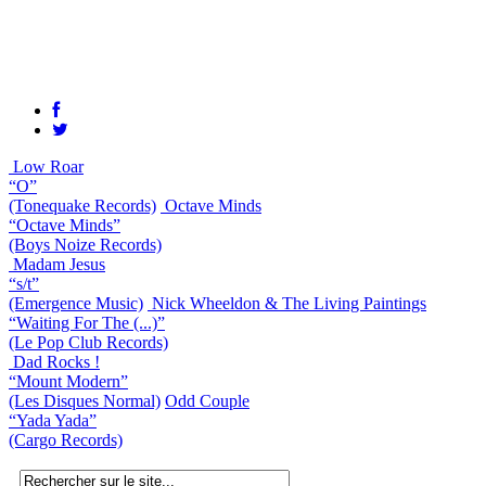
Low Roar
“O”
(Tonequake Records)
Octave Minds
“Octave Minds”
(Boys Noize Records)
Madam Jesus
“s/t”
(Emergence Music)
Nick Wheeldon & The Living Paintings
“Waiting For The (...)”
(Le Pop Club Records)
Dad Rocks !
“Mount Modern”
(Les Disques Normal)
Odd Couple
“Yada Yada”
(Cargo Records)