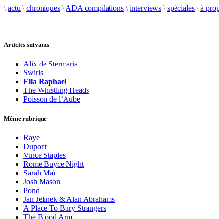
\
actu
\
chroniques
\
ADA compilations
\
interviews
\
spéciales
\
à pro
Articles suivants
Alix de Stermaria
Swirls
Ella Raphael
The Whistling Heads
Poisson de l’Aube
Même rubrique
Raye
Dupont
Vince Staples
Rome Buyce Night
Sarah Maï
Josh Mason
Pond
Jan Jelinek & Alan Abrahams
A Place To Bury Strangers
The Blood Arm