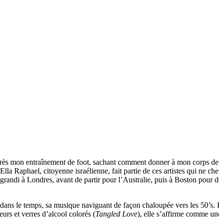
s mon entraînement de foot, sachant comment donner à mon corps de q
a Raphael, citoyenne israélienne, fait partie de ces artistes qui ne cher
 a grandi à Londres, avant de partir pour l’Australie, puis à Boston pou
ans le temps, sa musique naviguant de façon chaloupée vers les 50’s. P
leurs et verres d’alcool colorés (
Tangled Love
), elle s’affirme comme un