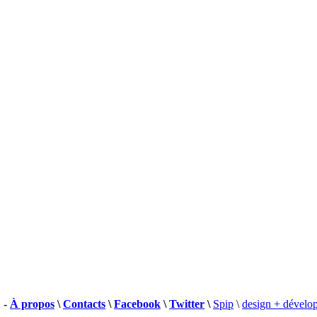
 -
À propos
\
Contacts
\
Facebook
\
Twitter
\
Spip
\
design + dévelo