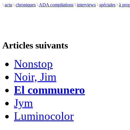
\
actu
\
chroniques
\
ADA compilations
\
interviews
\
spéciales
\
à pro
Articles suivants
Nonstop
Noir, Jim
El communero
Jym
Luminocolor