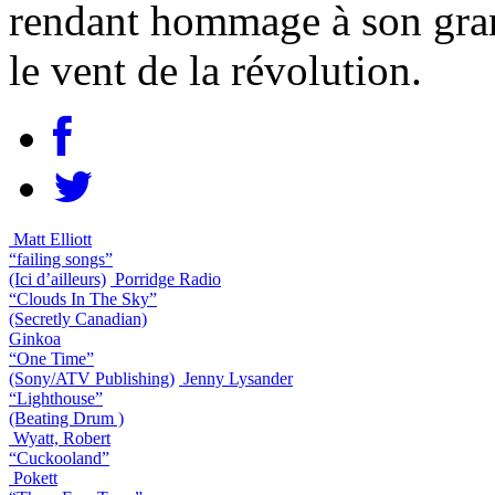
rendant hommage à son gran
le vent de la révolution.
Matt Elliott
“failing songs”
(Ici d’ailleurs)
Porridge Radio
“Clouds In The Sky”
(Secretly Canadian)
Ginkoa
“One Time”
(Sony/ATV Publishing)
Jenny Lysander
“Lighthouse”
(Beating Drum )
Wyatt, Robert
“Cuckooland”
Pokett