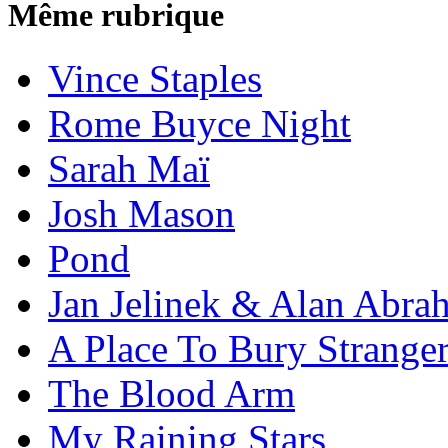
Même rubrique
Vince Staples
Rome Buyce Night
Sarah Maï
Josh Mason
Pond
Jan Jelinek & Alan Abra
A Place To Bury Strange
The Blood Arm
My Raining Stars