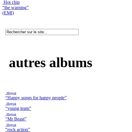
Hot chip
“the warning”
(EMI)
autres albums
Mogwai
“Happy songs for happy people”
Mogwai
“young team”
Mogwai
“Mr Beast”
Mogwai
“rock action”