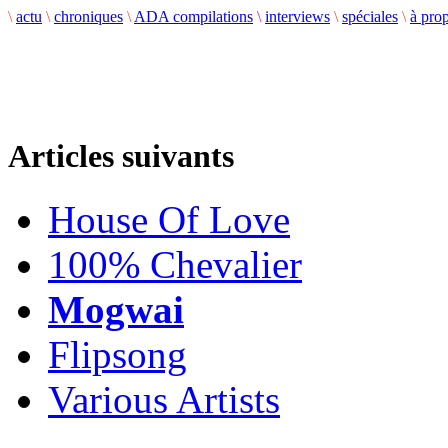
\
actu
\
chroniques
\
ADA compilations
\
interviews
\
spéciales
\
à pro
Articles suivants
House Of Love
100% Chevalier
Mogwai
Flipsong
Various Artists