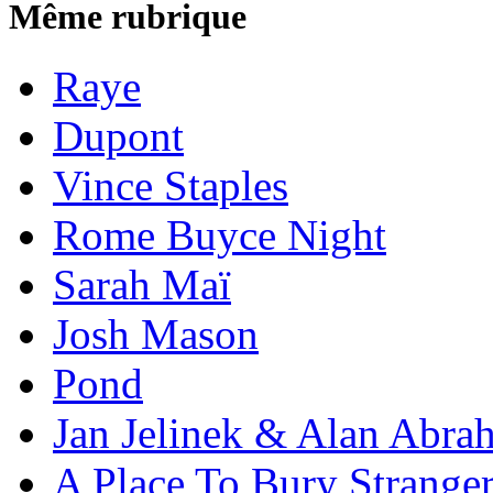
Même rubrique
Raye
Dupont
Vince Staples
Rome Buyce Night
Sarah Maï
Josh Mason
Pond
Jan Jelinek & Alan Abra
A Place To Bury Strange