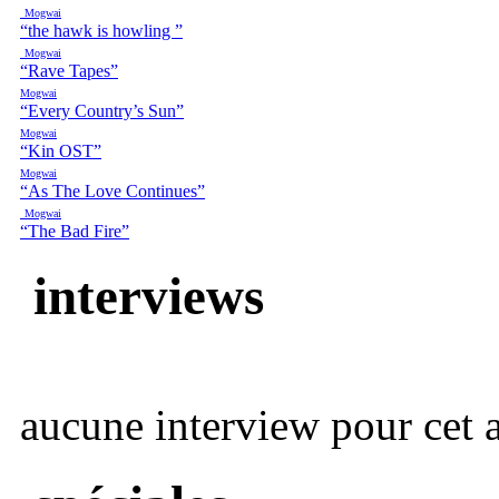
Mogwai
“the hawk is howling ”
Mogwai
“Rave Tapes”
Mogwai
“Every Country’s Sun”
Mogwai
“Kin OST”
Mogwai
“As The Love Continues”
Mogwai
“The Bad Fire”
interviews
aucune interview pour cet ar