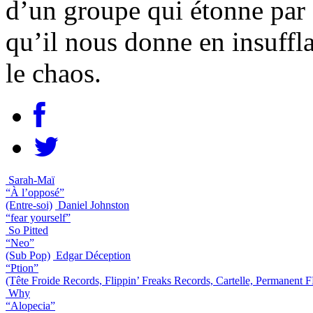
d’un groupe qui étonne par s
qu’il nous donne en insuffl
le chaos.
Sarah-Maï
“À l’opposé”
(Entre-soi)
Daniel Johnston
“fear yourself”
So Pitted
“Neo”
(Sub Pop)
Edgar Déception
“Ption”
(Tête Froide Records, Flippin’ Freaks Records, Cartelle, Permanent
Why
“Alopecia”