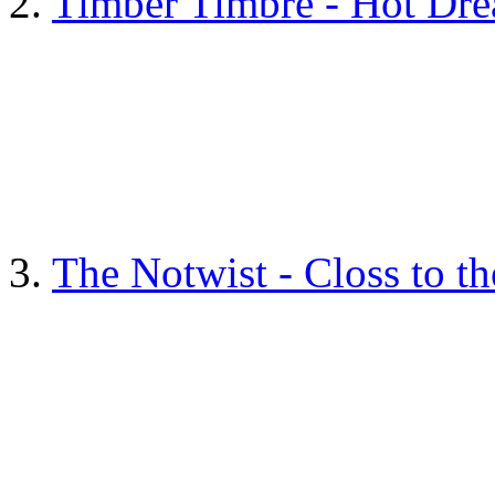
2.
Timber Timbre - Hot Dr
3.
The Notwist - Closs to th