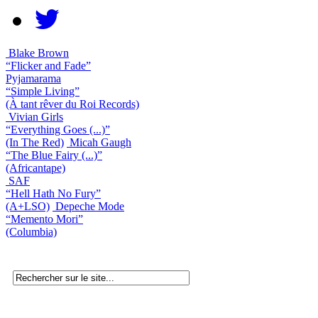
Blake Brown
“Flicker and Fade”
Pyjamarama
“Simple Living”
(À tant rêver du Roi Records)
Vivian Girls
“Everything Goes (...)”
(In The Red)
Micah Gaugh
“The Blue Fairy (...)”
(Africantape)
SAF
“Hell Hath No Fury”
(A+LSO)
Depeche Mode
“Memento Mori”
(Columbia)