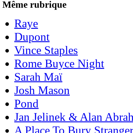
Même rubrique
Raye
Dupont
Vince Staples
Rome Buyce Night
Sarah Maï
Josh Mason
Pond
Jan Jelinek & Alan Abra
A Place To Bury Strange