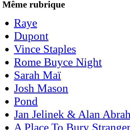
Même rubrique
Raye
Dupont
Vince Staples
Rome Buyce Night
Sarah Maï
Josh Mason
Pond
Jan Jelinek & Alan Abra
A Place To Bury Strange