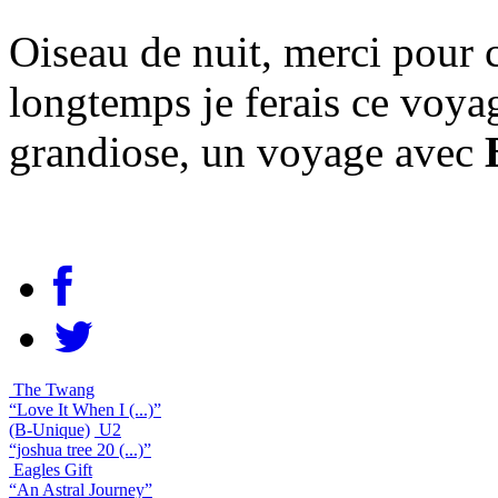
Oiseau de nuit, merci pour 
longtemps je ferais ce voya
grandiose, un voyage avec
The Twang
“Love It When I (...)”
(B-Unique)
U2
“joshua tree 20 (...)”
Eagles Gift
“An Astral Journey”