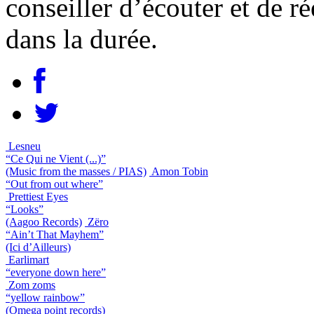
conseiller d’écouter et de r
dans la durée.
Lesneu
“Ce Qui ne Vient (...)”
(Music from the masses / PIAS)
Amon Tobin
“Out from out where”
Prettiest Eyes
“Looks”
(Aagoo Records)
Zëro
“Ain’t That Mayhem”
(Ici d’Ailleurs)
Earlimart
“everyone down here”
Zom zoms
“yellow rainbow”
(Omega point records)