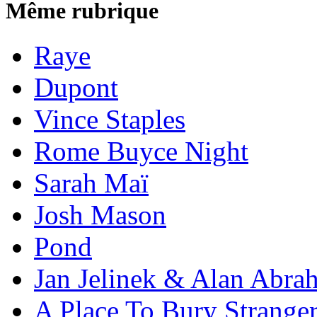
Même rubrique
Raye
Dupont
Vince Staples
Rome Buyce Night
Sarah Maï
Josh Mason
Pond
Jan Jelinek & Alan Abra
A Place To Bury Strange