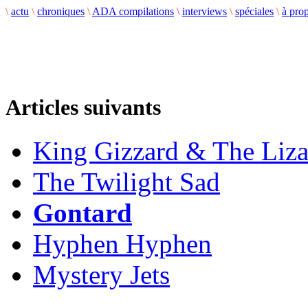
\
actu
\
chroniques
\
ADA compilations
\
interviews
\
spéciales
\
à pro
Articles suivants
King Gizzard & The Liza
The Twilight Sad
Gontard
Hyphen Hyphen
Mystery Jets