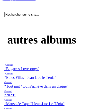
autres albums
Gontard
“Bagarres Lovesongs”
Gontard
“Et les Filles - Jean-Luc le Ténia”
Gontard
“Tout naît / tout s’achève dans un disque”
Gontard
“2029”
Gontard
“Mausolée Tape II Jean-Luc Le Ténia”
Gontard