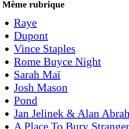
Même rubrique
Raye
Dupont
Vince Staples
Rome Buyce Night
Sarah Maï
Josh Mason
Pond
Jan Jelinek & Alan Abra
A Place To Bury Strange