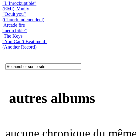
“L’Inrockuptible”
(EMI)
Vanity
“Ocult you”
(Church independent)
Arcade fire
“neon bible”
The Keys
“You Can’t Beat me if”
(Another Record)
autres albums
aucune chronique du même 