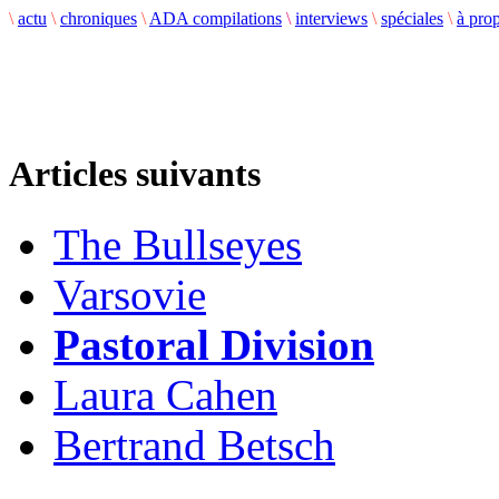
\
actu
\
chroniques
\
ADA compilations
\
interviews
\
spéciales
\
à pro
Articles suivants
The Bullseyes
Varsovie
Pastoral Division
Laura Cahen
Bertrand Betsch