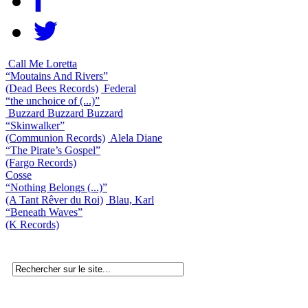
Call Me Loretta
“Moutains And Rivers”
(Dead Bees Records)
Federal
“the unchoice of (...)”
Buzzard Buzzard Buzzard
“Skinwalker”
(Communion Records)
Alela Diane
“The Pirate’s Gospel”
(Fargo Records)
Cosse
“Nothing Belongs (...)”
(A Tant Rêver du Roi)
Blau, Karl
“Beneath Waves”
(K Records)