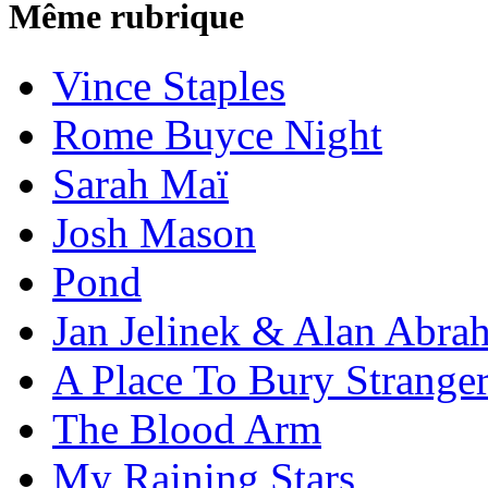
Même rubrique
Vince Staples
Rome Buyce Night
Sarah Maï
Josh Mason
Pond
Jan Jelinek & Alan Abra
A Place To Bury Strange
The Blood Arm
My Raining Stars