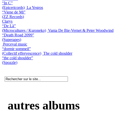
“In C”
(Epicericords)
La Yegros
“Viene de Mi”
(ZZ Records)
Clarys
“De Là”
(Microcultures / Kuroneko)
Vania De Bie-Vernet & Peter Woodwind
“Death Road 2099”
(Superapes)
Perceval music
“dormir sommeil”
(Collectif effervescence)
The cold shoulder
“the cold shoulder”
(Spozzle)
autres albums