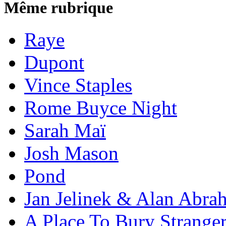
Même rubrique
Raye
Dupont
Vince Staples
Rome Buyce Night
Sarah Maï
Josh Mason
Pond
Jan Jelinek & Alan Abra
A Place To Bury Strange