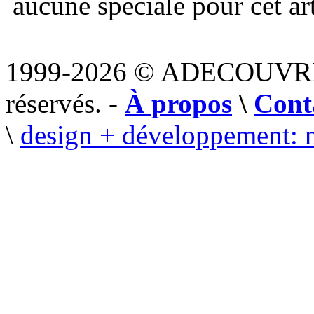
aucune spéciale pour cet art
1999-2026 © ADECOUVR
réservés. -
À propos
\
Cont
\
design + développement: 