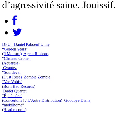
d’agressivité saine. Jouissif.
DPU - Daniel Paboeuf Unity
“Golden Years”
(Il Monstro)
Agent Ribbons
“Chateau Crone”
(Acuarela)
Cvantez
“Sourdeval”
(Dust Rose)
Zombie Zombie
“Vae Vobis”
(Born Bad Records)
Dadèf Quartet
“Éphémère”
(Concertons ! / L’Autre Distribution)
Goodbye Diana
“mobilhome”
(Head records)