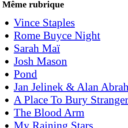
Même rubrique
Vince Staples
Rome Buyce Night
Sarah Maï
Josh Mason
Pond
Jan Jelinek & Alan Abra
A Place To Bury Strange
The Blood Arm
My Raining Stars