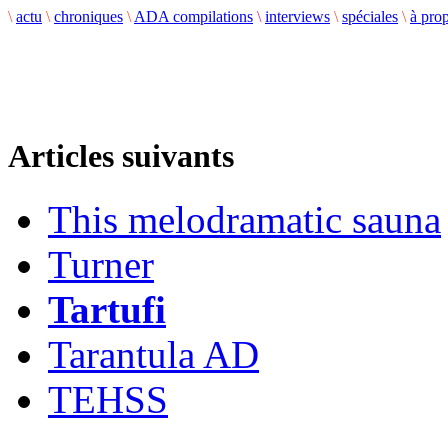
\
actu
\
chroniques
\
ADA compilations
\
interviews
\
spéciales
\
à pro
Articles suivants
This melodramatic sauna
Turner
Tartufi
Tarantula AD
TEHSS