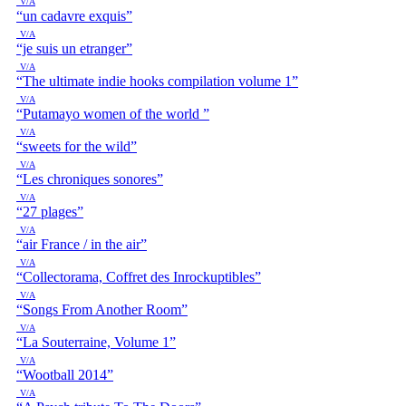
V/A
“un cadavre exquis”
V/A
“je suis un etranger”
V/A
“The ultimate indie hooks compilation volume 1”
V/A
“Putamayo women of the world ”
V/A
“sweets for the wild”
V/A
“Les chroniques sonores”
V/A
“27 plages”
V/A
“air France / in the air”
V/A
“Collectorama, Coffret des Inrockuptibles”
V/A
“Songs From Another Room”
V/A
“La Souterraine, Volume 1”
V/A
“Wootball 2014”
V/A