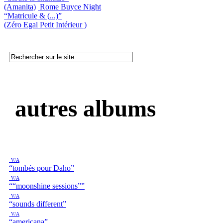
(Amanita)
Rome Buyce Night
“Matricule & (...)”
(Zéro Egal Petit Intérieur )
autres albums
V/A
“tombés pour Daho”
V/A
““moonshine sessions””
V/A
“sounds different”
V/A
“americana”