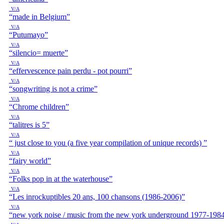
V/A
“made in Belgium”
V/A
“Putumayo”
V/A
“silencio= muerte”
V/A
“effervescence pain perdu - pot pourri”
V/A
“songwriting is not a crime”
V/A
“Chrome children”
V/A
“talitres is 5”
V/A
“ just close to you (a five year compilation of unique records) ”
V/A
“fairy world”
V/A
“Folks pop in at the waterhouse”
V/A
“Les inrockuptibles 20 ans, 100 chansons (1986-2006)”
V/A
“new york noise / music from the new york underground 1977-198