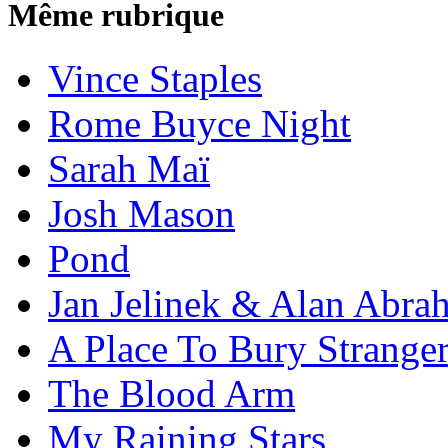
Même rubrique
Vince Staples
Rome Buyce Night
Sarah Maï
Josh Mason
Pond
Jan Jelinek & Alan Abra
A Place To Bury Strange
The Blood Arm
My Raining Stars