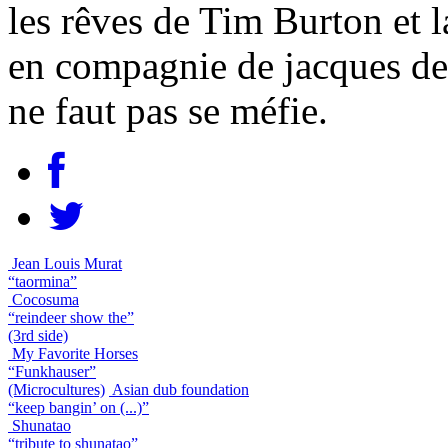
les rêves de Tim Burton et l
en compagnie de jacques dem
ne faut pas se méfie.
Jean Louis Murat
“taormina”
Cocosuma
“reindeer show the”
(3rd side)
My Favorite Horses
“Funkhauser”
(Microcultures)
Asian dub foundation
“keep bangin’ on (...)”
Shunatao
“tribute to shunatao”