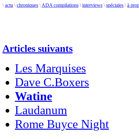
\
actu
\
chroniques
\
ADA compilations
\
interviews
\
spéciales
\
à pro
Articles suivants
Les Marquises
Dave C.Boxers
Watine
Laudanum
Rome Buyce Night