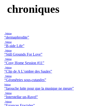
chroniques
Watine
“dermaphrodite”
Watine
“B-side Life”
Watine
“Still Grounds For Love”
Watine
“Cosy Home Session #11”
Watine
“Clip de A L’ombre des Saules”
Watine
“Géométries sous-cutanées”
Watine
“farouche lutte pour que la musique ne meure”
Watine
“Interstellar un-Ravel”
Watine
“Errances Fractales”