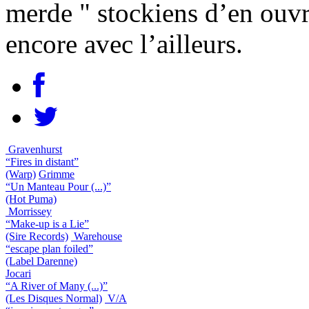
merde " stockiens d’en ouvra
encore avec l’ailleurs.
Gravenhurst
“Fires in distant”
(Warp)
Grimme
“Un Manteau Pour (...)”
(Hot Puma)
Morrissey
“Make-up is a Lie”
(Sire Records)
Warehouse
“escape plan foiled”
(Label Darenne)
Jocari
“A River of Many (...)”
(Les Disques Normal)
V/A