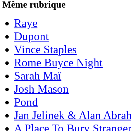
Même rubrique
Raye
Dupont
Vince Staples
Rome Buyce Night
Sarah Maï
Josh Mason
Pond
Jan Jelinek & Alan Abra
A Place To Bury Strange