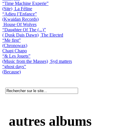
“Time Machine Experie”
(Site)
La Féline
“Adieu l’Enfance”
(Kwaidan Records)
House Of Wolves
“Daughter Of The (...)”
( Dusk Dais Dawn)
The Elected
“Me first”
(Chronowax)
Chapi Chapo
“& Les Jouets”
(Music from the Masses)
Syd matters
“ghost days”
(Because)
autres albums