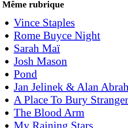
Même rubrique
Vince Staples
Rome Buyce Night
Sarah Maï
Josh Mason
Pond
Jan Jelinek & Alan Abra
A Place To Bury Strange
The Blood Arm
My Raining Stars