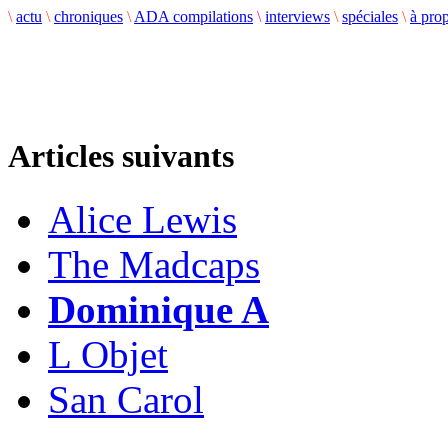
\
actu
\
chroniques
\
ADA compilations
\
interviews
\
spéciales
\
à pro
Articles suivants
Alice Lewis
The Madcaps
Dominique A
L Objet
San Carol