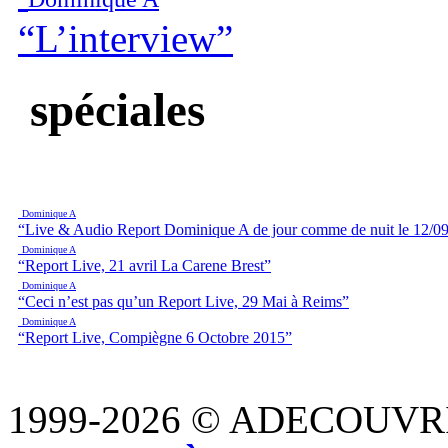
“L’interview”
spéciales
Dominique A
“Live & Audio Report Dominique A de jour comme de nuit le 12/09
Dominique A
“Report Live, 21 avril La Carene Brest”
Dominique A
“Ceci n’est pas qu’un Report Live, 29 Mai à Reims”
Dominique A
“Report Live, Compiègne 6 Octobre 2015”
1999-2026 © ADECOUVR