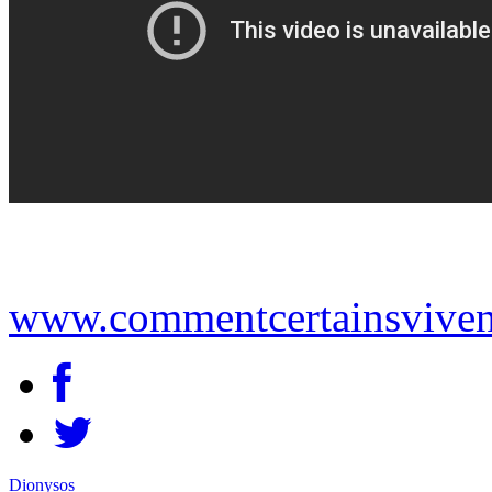
www.commentcertainsviven
Dionysos