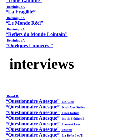
“Toute Latitude”
Dominique A
“La Fragilité”
Dominique A
“Le Monde Réel”
Dominique A
“Reflets du Monde Lointain”
Dominique A
“Quelques Lumiéres ”
interviews
David B.
“Questionnaire Anesque”
Del Cielo
“Questionnaire Anesque”
Karl-Alex Steffen
“Questionnaire Anesque”
Luca Iorfida
“Questionnaire Anesque”
Isa & Frédéric B
“Questionnaire Anesque”
Laurent Lévy
“Questionnaire Anesque”
Institut
“Questionnaire Anesque”
La Boîte à ooTi