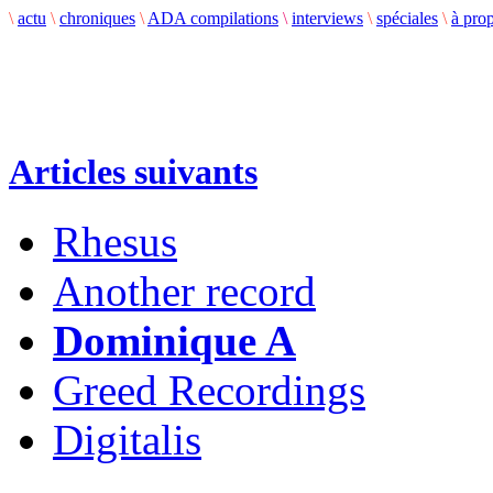
\
actu
\
chroniques
\
ADA compilations
\
interviews
\
spéciales
\
à pro
Articles suivants
Rhesus
Another record
Dominique A
Greed Recordings
Digitalis