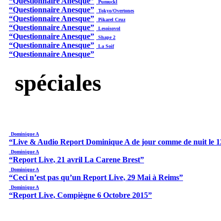
“Questionnaire Anesque”
Pumuckl
“Questionnaire Anesque”
Tokyo/Overtones
“Questionnaire Anesque”
Pikarel Cruz
“Questionnaire Anesque”
Lesoisovol
“Questionnaire Anesque”
Shape 2
“Questionnaire Anesque”
La Soif
“Questionnaire Anesque”
spéciales
Dominique A
“Live & Audio Report Dominique A de jour comme de nuit le 12
Dominique A
“Report Live, 21 avril La Carene Brest”
Dominique A
“Ceci n’est pas qu’un Report Live, 29 Mai à Reims”
Dominique A
“Report Live, Compiègne 6 Octobre 2015”