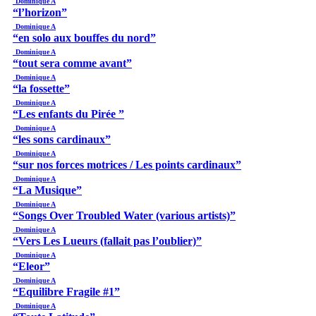
Dominique A
“l’horizon”
Dominique A
“en solo aux bouffes du nord”
Dominique A
“tout sera comme avant”
Dominique A
“la fossette”
Dominique A
“Les enfants du Pirée ”
Dominique A
“les sons cardinaux”
Dominique A
“sur nos forces motrices / Les points cardinaux”
Dominique A
“La Musique”
Dominique A
“Songs Over Troubled Water (various artists)”
Dominique A
“Vers Les Lueurs (fallait pas l’oublier)”
Dominique A
“Eleor”
Dominique A
“Equilibre Fragile #1”
Dominique A