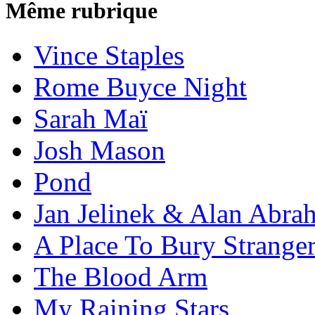
Même rubrique
Vince Staples
Rome Buyce Night
Sarah Maï
Josh Mason
Pond
Jan Jelinek & Alan Abra
A Place To Bury Strange
The Blood Arm
My Raining Stars