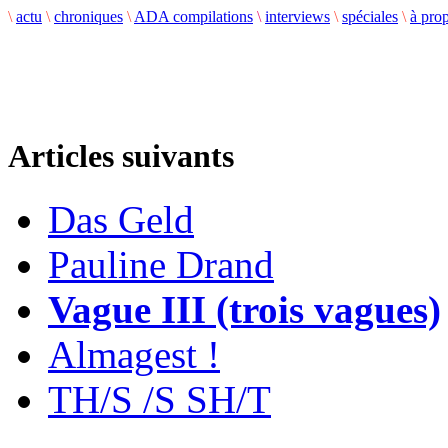
\
actu
\
chroniques
\
ADA compilations
\
interviews
\
spéciales
\
à pro
Articles suivants
Das Geld
Pauline Drand
Vague III (trois vagues)
Almagest !
TH/S /S SH/T