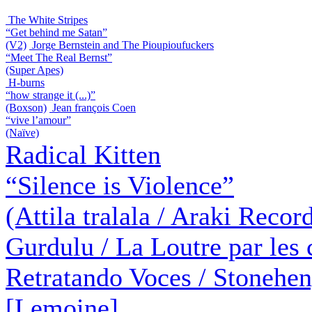
The White Stripes
“Get behind me Satan”
(V2)
Jorge Bernstein and The Pioupioufuckers
“Meet The Real Bernst”
(Super Apes)
H-burns
“how strange it (...)”
(Boxson)
Jean françois Coen
“vive l’amour”
(Naïve)
Radical Kitten
“Silence is Violence”
(Attila tralala / Araki Reco
Gurdulu / La Loutre par les 
Retratando Voces / Stonehe
[Lemoine]