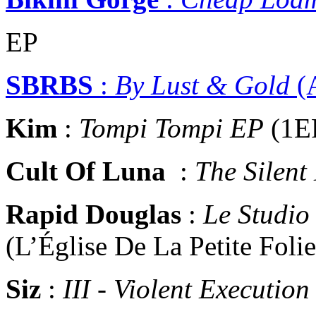
EP
SBRBS
:
By Lust & Gold
(A
Kim
:
Tompi Tompi EP
(1EP
Cult Of Luna
:
The Silent
Rapid Douglas
:
Le Studio
(L’Église De La Petite Folie
Siz
:
III - Violent Execution