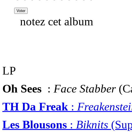
notez cet album
LP
Oh Sees
:
Face Stabber
(Ca
TH Da Freak
:
Freakenste
Les Blousons
:
Biknits
(Sup