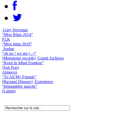
Gary Newman
“Mon Bilan 2014”
FLK
“Mon bilan 2019”
Jordan
“oh no ! we are (...)”
(Motoneige records)
Grand Archives
“Keep In Mind Franken”
(Sub Pop)
Almeeva
“To All My Friends”
(Baciami Disques)
Experience
“hémisphère gauche”
(Labels)