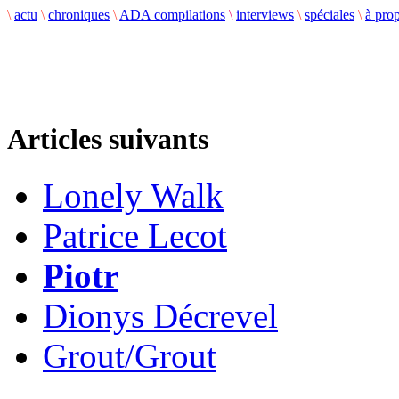
\
actu
\
chroniques
\
ADA compilations
\
interviews
\
spéciales
\
à pro
Articles suivants
Lonely Walk
Patrice Lecot
Piotr
Dionys Décrevel
Grout/Grout