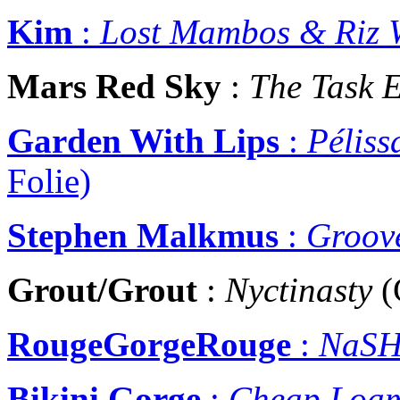
Kim
:
Lost Mambos & Riz 
Mars Red Sky
:
The Task E
Garden With Lips
:
Péliss
Folie)
Stephen Malkmus
:
Groov
Grout/Grout
:
Nyctinasty
(
RougeGorgeRouge
:
NaS
Bikini Gorge
:
Cheap Loa