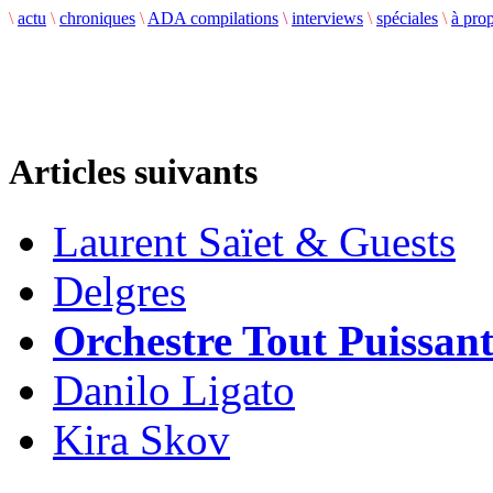
\
actu
\
chroniques
\
ADA compilations
\
interviews
\
spéciales
\
à pro
Articles suivants
Laurent Saïet & Guests
Delgres
Orchestre Tout Puissa
Danilo Ligato
Kira Skov