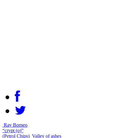
Ray Borneo
“crypt (o​)”
(Petrol Chips)
Valley of ashes