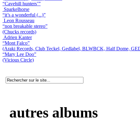
“Cavehill hunters’”
Sparkelhorse
“it’s a wonderful (...)”
Leon Rousseau
“non breakable stereo”
(Chucks records)
Adrien Kanter
“Mont Falco”
(Araki Records, Club Teckel, Gedlabel, BLWBCK, Half Dome, GE
“Mary Lee Doo”
(Vicious Circle)
autres albums