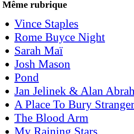
Même rubrique
Vince Staples
Rome Buyce Night
Sarah Maï
Josh Mason
Pond
Jan Jelinek & Alan Abra
A Place To Bury Strange
The Blood Arm
My Raining Stars