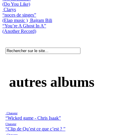
(Do You Like)
Clarys
“noces de singes”
(Elap music )
Bajram Bili
“You’re A Ghost In A”
(Another Record)
autres albums
Chasseur
“Wicked game - Chris Isaak”
Chasseur
“Clip de Qu’est ce que c’est ? ”
Chasseur