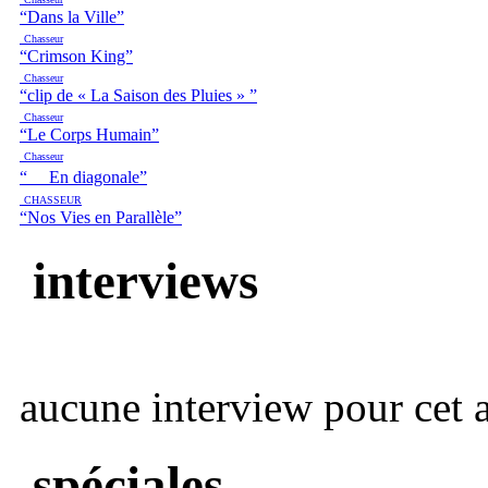
“Dans la Ville”
Chasseur
“Crimson King”
Chasseur
“clip de « La Saison des Pluies » ”
Chasseur
“Le Corps Humain”
Chasseur
“ En diagonale”
CHASSEUR
“Nos Vies en Parallèle”
interviews
aucune interview pour cet ar
spéciales