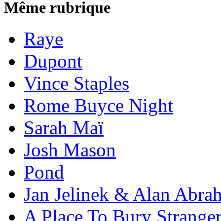
Même rubrique
Raye
Dupont
Vince Staples
Rome Buyce Night
Sarah Maï
Josh Mason
Pond
Jan Jelinek & Alan Abra
A Place To Bury Strange