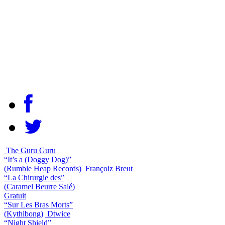
The Guru Guru
“It’s a (Doggy Dog)”
(Rumble Heap Records)
Françoiz Breut
“La Chirurgie des”
(Caramel Beurre Salé)
Gratuit
“Sur Les Bras Morts”
(Kythibong)
Dtwice
“Night Shield”