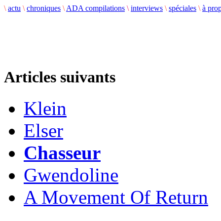
\
actu
\
chroniques
\
ADA compilations
\
interviews
\
spéciales
\
à pro
Articles suivants
Klein
Elser
Chasseur
Gwendoline
A Movement Of Return