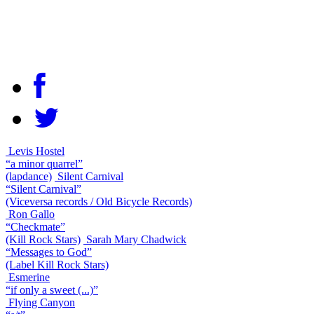
Levis Hostel
“a minor quarrel”
(lapdance)
Silent Carnival
“Silent Carnival”
(Viceversa records / Old Bicycle Records)
Ron Gallo
“Checkmate”
(Kill Rock Stars)
Sarah Mary Chadwick
“Messages to God”
(Label Kill Rock Stars)
Esmerine
“if only a sweet (...)”
Flying Canyon