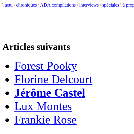
\
actu
\
chroniques
\
ADA compilations
\
interviews
\
spéciales
\
à pro
Articles suivants
Forest Pooky
Florine Delcourt
Jérôme Castel
Lux Montes
Frankie Rose