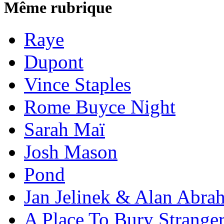
Même rubrique
Raye
Dupont
Vince Staples
Rome Buyce Night
Sarah Maï
Josh Mason
Pond
Jan Jelinek & Alan Abra
A Place To Bury Strange