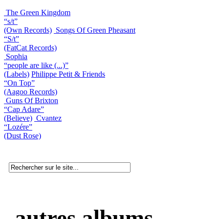
The Green Kingdom
“s/t”
(Own Records)
Songs Of Green Pheasant
“S/t”
(FatCat Records)
Sophia
“people are like (...)”
(Labels)
Philippe Petit & Friends
“On Top”
(Aagoo Records)
Guns Of Brixton
“Cap Adare”
(Believe)
Cvantez
“Lozére”
(Dust Rose)
autres albums