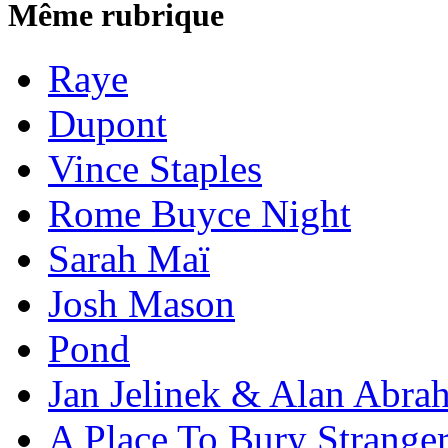
Même rubrique
Raye
Dupont
Vince Staples
Rome Buyce Night
Sarah Maï
Josh Mason
Pond
Jan Jelinek & Alan Abra
A Place To Bury Strange