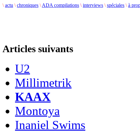
\
actu
\
chroniques
\
ADA compilations
\
interviews
\
spéciales
\
à pro
Articles suivants
U2
Millimetrik
KAAX
Montoya
Inaniel Swims