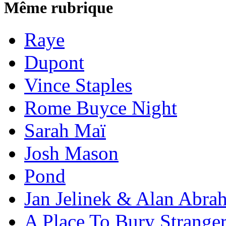
Même rubrique
Raye
Dupont
Vince Staples
Rome Buyce Night
Sarah Maï
Josh Mason
Pond
Jan Jelinek & Alan Abra
A Place To Bury Strange