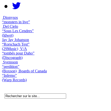
Dionysos
“monsters in live”
Del Cielo
“Sous Les Cendres”
(Idwet)
Jay Jay Johanson
“Rorschach Test”
(29Music)
V/A
“tombés pour Daho”
(Discograph)
Svensson
“perdition”
(Boxson)
Boards of Canada
“Inferno”
(Warp Records)