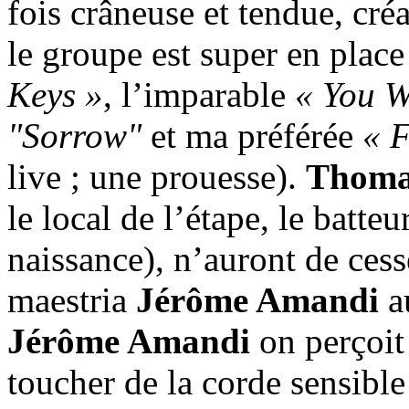
fois crâneuse et tendue, cré
le groupe est super en plac
Keys »
, l’imparable
« You W
"Sorrow"
et ma préférée
« 
live ; une prouesse).
Thoma
le local de l’étape, le batteu
naissance), n’auront de ces
maestria
Jérôme Amandi
au
Jérôme Amandi
on perçoit 
toucher de la corde sensibl