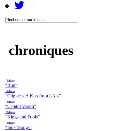
chroniques
Talisco
“Run”
Talisco
“Clip de « A Kiss from LA »”
Talisco
“Capitol Vision”
Talisco
“Kings and Fools”
Talisco
“Inner Songs”