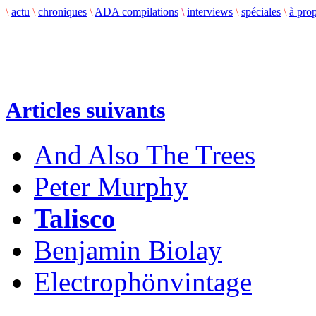
\
actu
\
chroniques
\
ADA compilations
\
interviews
\
spéciales
\
à pro
Articles suivants
And Also The Trees
Peter Murphy
Talisco
Benjamin Biolay
Electrophönvintage