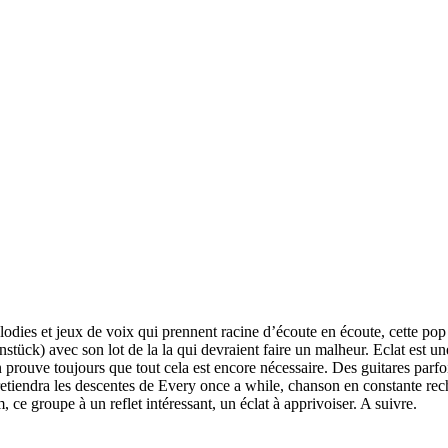
élodies et jeux de voix qui prennent racine d’écoute en écoute, cette po
ück) avec son lot de la la qui devraient faire un malheur. Eclat est un
n prouve toujours que tout cela est encore nécessaire. Des guitares parfoi
n retiendra les descentes de Every once a while, chanson en constante rec
 ce groupe à un reflet intéressant, un éclat à apprivoiser. A suivre.