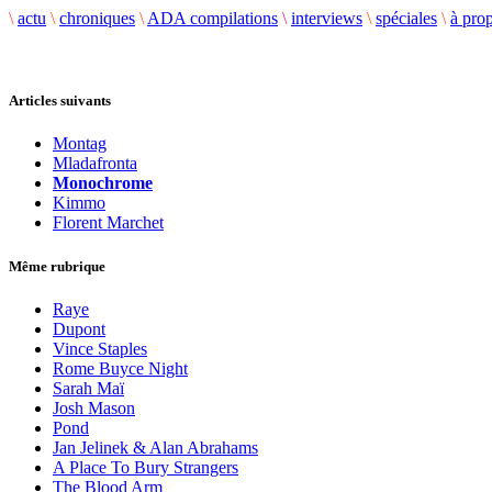
\
actu
\
chroniques
\
ADA compilations
\
interviews
\
spéciales
\
à pro
Articles suivants
Montag
Mladafronta
Monochrome
Kimmo
Florent Marchet
Même rubrique
Raye
Dupont
Vince Staples
Rome Buyce Night
Sarah Maï
Josh Mason
Pond
Jan Jelinek & Alan Abrahams
A Place To Bury Strangers
The Blood Arm