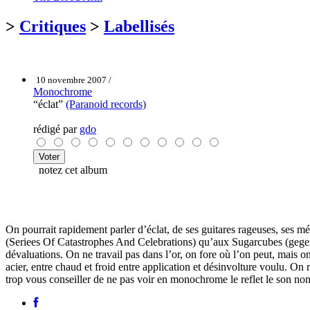
>
Critiques
>
Labellisés
10 novembre 2007 /
Monochrome
“éclat”
(Paranoid records)
rédigé par
gdo
notez cet album
On pourrait rapidement parler d’éclat, de ses guitares rageuses, ses m
(Seriees Of Catastrophes And Celebrations) qu’aux Sugarcubes (gegenst
dévaluations. On ne travail pas dans l’or, on fore où l’on peut, mais o
acier, entre chaud et froid entre application et désinvolture voulu. O
trop vous conseiller de ne pas voir en monochrome le reflet le son nom,